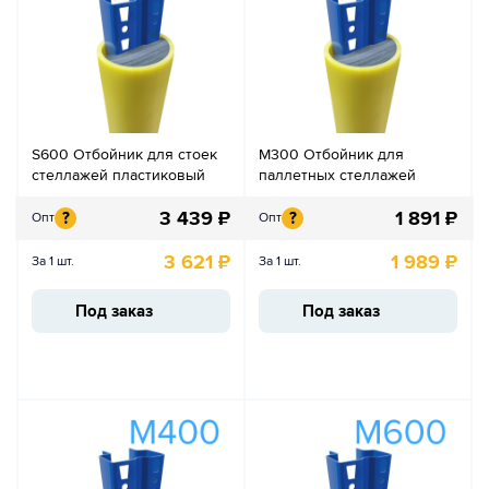
S600 Отбойник для стоек
М300 Отбойник для
стеллажей пластиковый
паллетных стеллажей
3 439
₽
1 891
₽
?
?
Опт
Опт
3 621
₽
1 989
₽
За 1 шт.
За 1 шт.
Под заказ
Под заказ