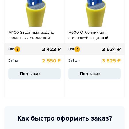
М400 Защитный модуль
М600 Отбойник для
паллетных стеллажей
стеллажей защитный
2 423
₽
3 634
₽
?
?
Опт
Опт
2 550
₽
3 825
₽
За 1 шт.
За 1 шт.
Под заказ
Под заказ
Как быстро оформить заказ?