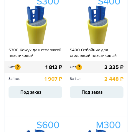
S300 Кожух для стеллажей
S400 Отбойник для
пластиковый
стеллажей пластиковый
1 812
₽
2 325
₽
?
?
Опт
Опт
1 907
₽
2 448
₽
За 1 шт.
За 1 шт.
Под заказ
Под заказ