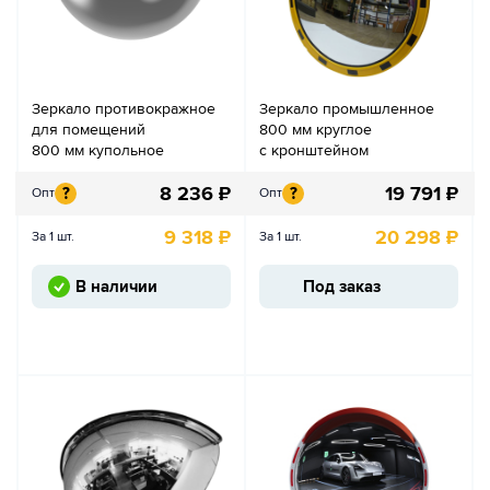
Зеркало противокражное
Зеркало промышленное
для помещений
800 мм круглое
800 мм купольное
с кронштейном
8 236
₽
19 791
₽
?
?
Опт
Опт
9 318
₽
20 298
₽
За 1 шт.
За 1 шт.
В наличии
Под заказ