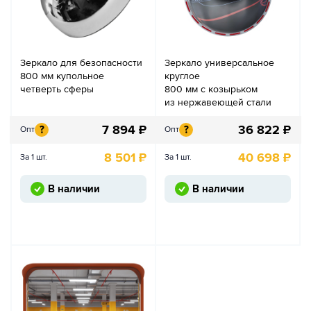
Зеркало для безопасности
Зеркало универсальное
800 мм купольное
круглое
четверть сферы
800 мм с козырьком
из нержавеющей стали
7 894
₽
36 822
₽
?
?
Опт
Опт
8 501
₽
40 698
₽
За 1 шт.
За 1 шт.
В наличии
В наличии