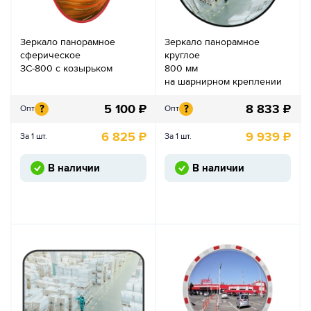
Зеркало панорамное
Зеркало панорамное
сферическое
круглое
ЗС-800 с козырьком
800 мм
на шарнирном креплении
5 100
₽
8 833
₽
?
?
Опт
Опт
6 825
₽
9 939
₽
За 1 шт.
За 1 шт.
В наличии
В наличии