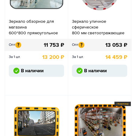
Зеркало обзорное для
Зеркало уличное
магазина
сферическое
600*800 прямоугольное
800 мм светоотражающее
11 753
₽
13 053
₽
?
?
Опт
Опт
13 200
₽
14 459
₽
За 1 шт.
За 1 шт.
В наличии
В наличии