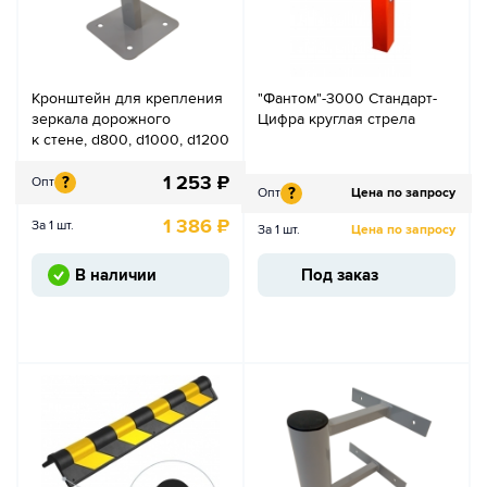
Кронштейн для крепления
"Фантом"-3000 Стандарт-
зеркала дорожного
Цифра круглая стрела
к стене, d800, d1000, d1200
1 253
₽
?
Опт
?
Опт
Цена по запросу
1 386
₽
За 1 шт.
За 1 шт.
Цена по запросу
В наличии
Под заказ