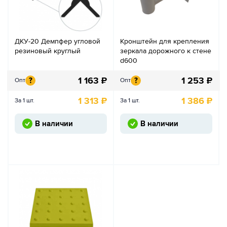
ДКУ-20 Демпфер угловой
Кронштейн для крепления
резиновый круглый
зеркала дорожного к стене
d600
1 163
₽
1 253
₽
?
?
Опт
Опт
1 313
₽
1 386
₽
За 1 шт.
За 1 шт.
В наличии
В наличии