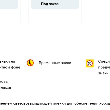
Под заказ
знаки на
Специ
Временные знаки
нтном фоне
преду
знаки
сновы
знаков
нением световозвращающей пленки для обеспечения хороше