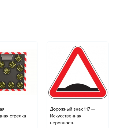
ая
Дорожный знак 1.17 —
Дор
дная стрелка
Искусственная
Пе
неровность