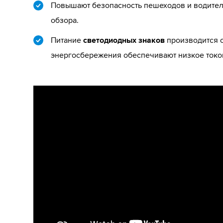
Повышают безопасность пешеходов и водителе
обзора.
Питание
светодиодных знаков
производится о
энергосбережения обеспечивают низкое токо