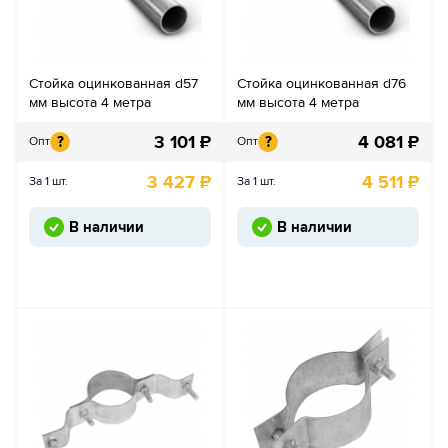
Стойка оцинкованная d57
Стойка оцинкованная d76
мм высота 4 метра
мм высота 4 метра
3 101
₽
4 081
₽
?
?
Опт
Опт
3 427
₽
4 511
₽
За 1 шт.
За 1 шт.
В наличии
В наличии