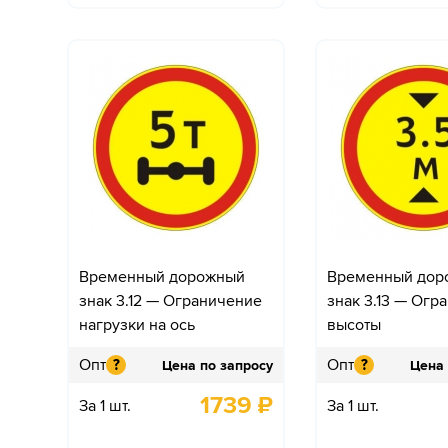
Временный дорожный
Временный дор
знак 3.12 — Ограничение
знак 3.13 — Огр
нагрузки на ось
высоты
Опт
Опт
?
?
Цена по запросу
Цена 
1739
₽
За 1 шт.
За 1 шт.