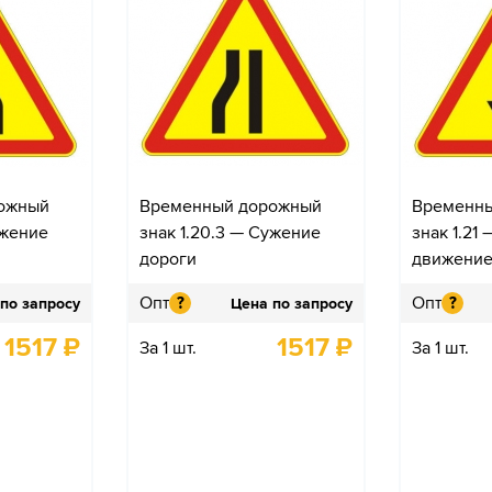
ожный
Временный дорожный
Временн
ужение
знак 1.20.3 — Сужение
знак 1.21
дороги
движени
Опт
Опт
?
?
по запросу
Цена по запросу
1517
₽
1517
₽
За 1 шт.
За 1 шт.