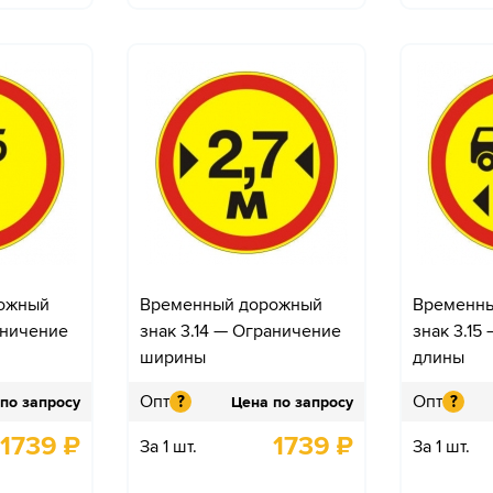
ожный
Временный дорожный
Временн
аничение
знак 3.14 — Ограничение
знак 3.15
ширины
длины
Опт
Опт
?
?
по запросу
Цена по запросу
1739
₽
1739
₽
За 1 шт.
За 1 шт.