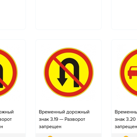
ожный
Временный дорожный
Временн
оворот
знак 3.19 — Разворот
знак 3.20
ен
запрещен
запреще