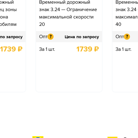
ожный
Временный дорожный
Временн
ец зоны
знак 3.24 — Ограничение
знак 3.2
гона
максимальной скорости
максимал
мобилям
20
40
Опт
Опт
?
?
по запросу
Цена по запросу
1739
₽
1739
₽
За 1 шт.
За 1 шт.