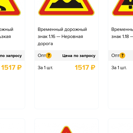
ожный
Временный дорожный
Временн
ьзкая
знак 1.16 — Неровная
знак 1.18
дорога
Опт
Опт
?
?
по запросу
Цена по запросу
1517
₽
1517
₽
За 1 шт.
За 1 шт.