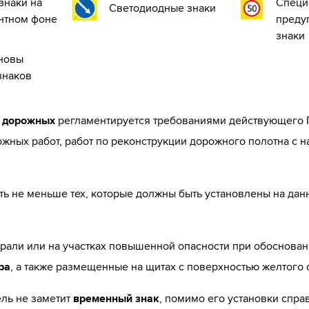
знаки на
Специ
Светодиодные знаки
нтном фоне
преду
знаки
сновы
знаков
 дорожных
регламентируется требованиями действующего Г
жных работ, работ по реконструкции дорожного полотна с н
ь не меньше тех, которые должны быть установлены на данн
рали или на участках повышенной опасности при обоснован
ра
, а также размещенные на щитах с поверхностью желтого 
ель не заметит
временный знак
, помимо его установки спра