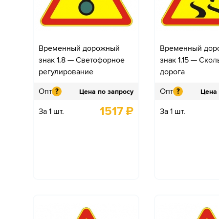
Временный дорожный
Временный дор
знак 1.8 — Светофорное
знак 1.15 — Скол
регулирование
дорога
Опт
Опт
?
?
Цена по запросу
Цена 
1517
₽
За 1 шт.
За 1 шт.