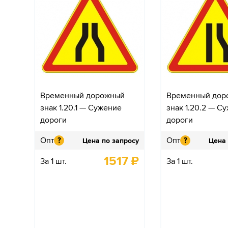
Временный дорожный
Временный дор
знак 1.20.1 — Сужение
знак 1.20.2 — С
дороги
дороги
Опт
Опт
?
?
Цена по запросу
Цена 
1517
₽
За 1 шт.
За 1 шт.