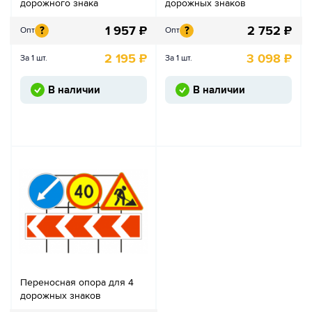
дорожного знака
дорожных знаков
1 957
₽
2 752
₽
?
?
Опт
Опт
2 195
₽
3 098
₽
За 1 шт.
За 1 шт.
В наличии
В наличии
Переносная опора для 4
дорожных знаков