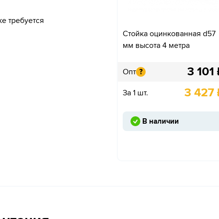
ке требуется
Стойка оцинкованная d57
.
мм высота 4 метра
3 101
Опт
?
3 427
За 1 шт.
В наличии