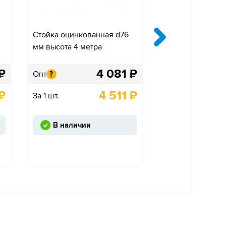
Стойка оцинкованная d76
Крепление «Ко
мм высота 4 метра
одностороннее»
₽
4 081
₽
Опт
Опт
?
?
₽
4 511
₽
За 1 шт.
За 1 шт.
В наличии
Под заказ