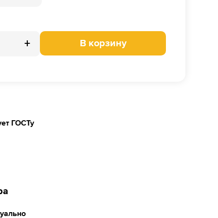
+
В корзину
ует ГОСТу
ра
уально