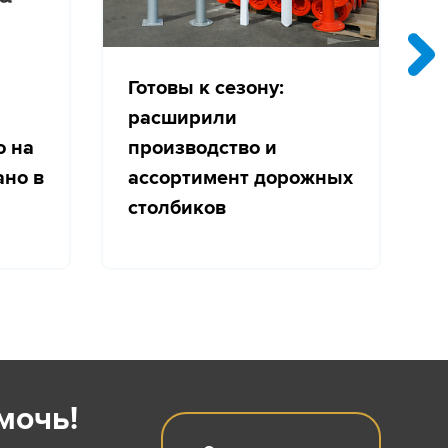
Готовы к сезону:
расширили
о на
производство и
с
ано в
ассортимент дорожных
столбиков
мочь!