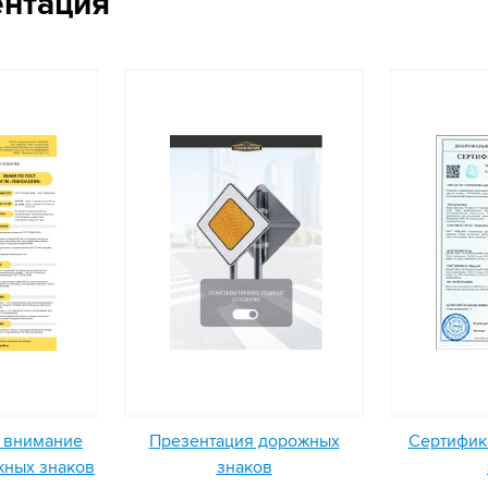
ентация
ь внимание
Презентация дорожных
Сертифика
жных знаков
знаков