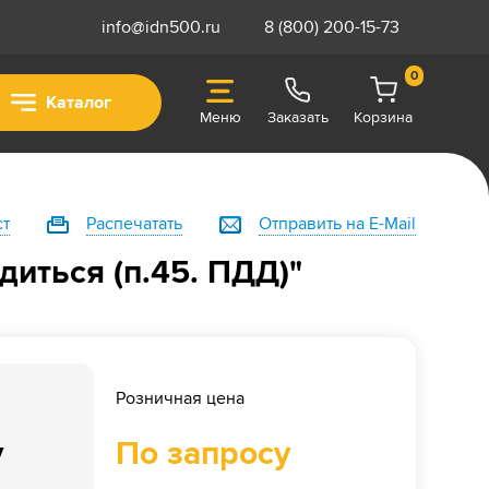
info@idn500.ru
8 (800) 200-15-73
0
Каталог
Меню
Заказать
Корзина
ст
Распечатать
Отправить на E-Mail
диться (п.45. ПДД)"
Розничная цена
у
По запросу