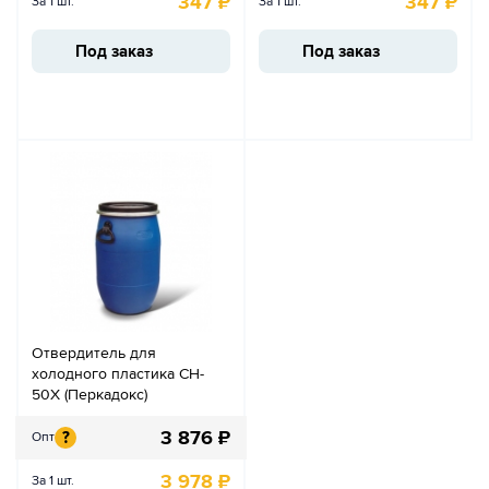
347
₽
347
₽
За 1 шт.
За 1 шт.
Под заказ
Под заказ
Отвердитель для
холодного пластика CH-
50X (Перкадокс)
3 876
₽
?
Опт
3 978
₽
За 1 шт.