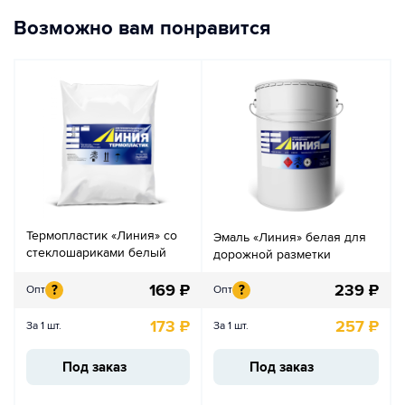
Возможно вам понравится
Термопластик «Линия» со
Эмаль «Линия» белая для
стеклошариками белый
дорожной разметки
169
₽
239
₽
?
?
Опт
Опт
173
₽
257
₽
За 1 шт.
За 1 шт.
Под заказ
Под заказ