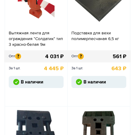
Вытяжная лента для
Подставка для вехи
ограждения "Солдатик" тип
полимерпесчаная 6,5 кг
3 красно-белая 9м
4 031
₽
561
₽
?
?
Опт
Опт
4 445
₽
643
₽
За 1 шт.
За 1 шт.
В наличии
В наличии