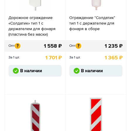
Дорожное ограждение
Ограждение "Солдатик"
«Солдатик» тип 1 с
тип 1 с держателем для
держателем для фонаря
фонаря в сборе
(пластина без маски)
1 558
₽
1 235
₽
?
?
Опт
Опт
1 701
₽
1 365
₽
За 1 шт.
За 1 шт.
В наличии
В наличии