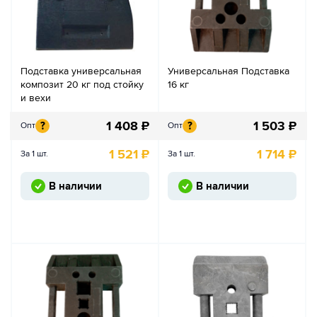
Подставка универсальная
Универсальная Подставка
композит 20 кг под стойку
16 кг
и вехи
1 408
₽
1 503
₽
?
?
Опт
Опт
1 521
₽
1 714
₽
За 1 шт.
За 1 шт.
В наличии
В наличии