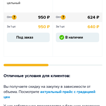
цельный
950
₽
624
₽
?
?
Опт
Опт
950
₽
640
₽
За 1 шт.
За 1 шт.
Под заказ
В наличии
Отличные условия для клиентов:
Вы получаете скидку на закупку в зависимости от
объема. Посмотрите
актуальный прайс с градацией
цен
У нас собственное производство и большие складские