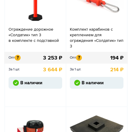
Ограждение дорожное
Комплект карабинов с
«Солдатик» тип 3
креплением для
в комплекте с подставкой
ограждения «Солдатик» тип
3
3 253
₽
194
₽
?
?
Опт
Опт
3 644
₽
214
₽
За 1 шт.
За 1 шт.
В наличии
В наличии