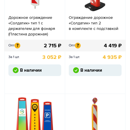
Дорожное ограждение
Ограждение дорожное
«Солдатик» тип 1 с
«Солдатик» тип 2
держателем для фонаря
в комплекте с подставкой
(Пластина дорожная)
2 715
₽
4 419
₽
?
?
Опт
Опт
3 052
₽
4 935
₽
За 1 шт.
За 1 шт.
В наличии
В наличии