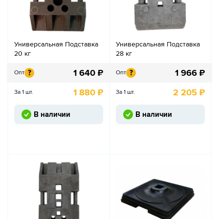
Универсальная Подставка
Универсальная Подставка
20 кг
28 кг
1 640
₽
1 966
₽
?
?
Опт
Опт
1 880
₽
2 205
₽
За 1 шт.
За 1 шт.
В наличии
В наличии