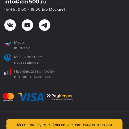
info@idn500.ru
Пн-Пт: 9:00 - 18:00 (по Москве)
Made
in Russia
Мы на портале
поставщиков
Производство России
интернет-выставка
Все продукция сертифицирована. Использование
Мы используем файлы cookie, системы статистики
материалов сайта строго запрещено!