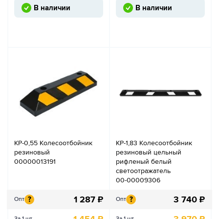
В наличии
В наличии
КР-0,55 Колесоотбойник
КР-1,83 Колесоотбойник
резиновый
резиновый цельный
00000013191
рифленый белый
светоотражатель
00-00009306
1 287
₽
3 740
₽
?
?
Опт
Опт
1 454
₽
3 970
₽
За 1 шт.
За 1 шт.