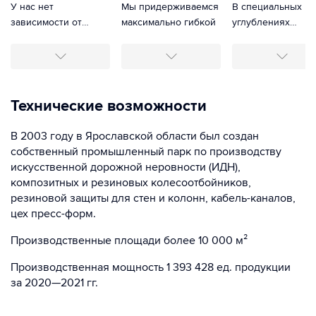
У нас нет
Мы придерживаемся
В специальных
зависимости от
максимально гибкой
углублениях
импортного сырья,
политики в
располагаются
поэтому гарантируем
ценообразовании,
светоотражатели,
стабильность
поскольку мы сами
благодаря чему
производства и
производим наш
исключается
поставок. Высокое
товар и
возможность их
Технические возможности
качество в
устанавливаем его
смещения.
сравнении с
цену.
В 2003 году в Ярославской области был создан
импортной
собственный промышленный парк по производству
продукцией.
искусственной дорожной неровности (ИДН),
композитных и резиновых колесоотбойников,
резиновой защиты для стен и колонн, кабель-каналов,
цех пресс-форм.
Производственные площади более 10 000 м²
Производственная мощность 1 393 428 ед. продукции
за 2020—2021 гг.