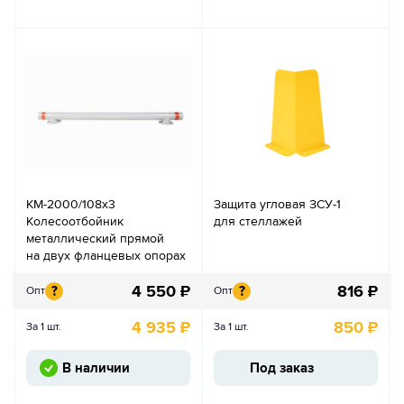
КМ-2000/108х3
Защита угловая ЗСУ-1
Колесоотбойник
для стеллажей
металлический прямой
на двух фланцевых опорах
4 550
₽
816
₽
?
?
Опт
Опт
4 935
₽
850
₽
За 1 шт.
За 1 шт.
В наличии
Под заказ