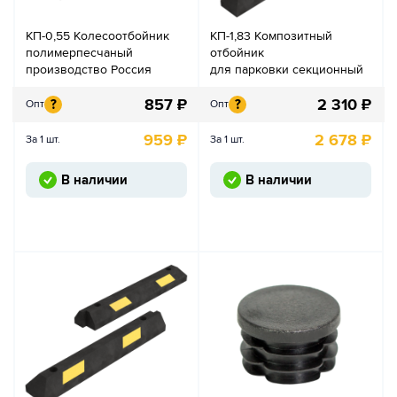
КП-0,55 Колесоотбойник
КП-1,83 Композитный
полимерпесчаный
отбойник
производство Россия
для парковки секционный
857
₽
2 310
₽
?
?
Опт
Опт
959
₽
2 678
₽
За 1 шт.
За 1 шт.
В наличии
В наличии