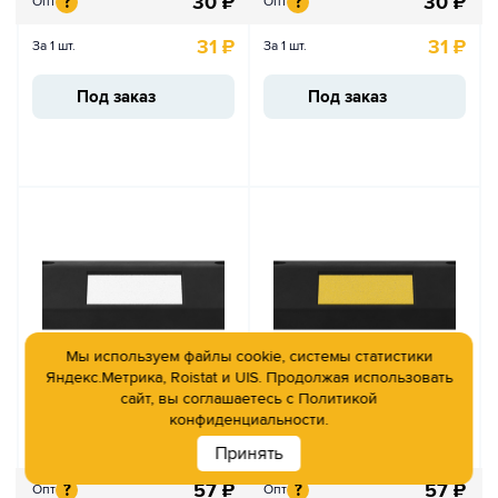
30
₽
30
₽
?
?
Опт
Опт
31
₽
31
₽
За 1 шт.
За 1 шт.
Под заказ
Под заказ
Мы используем файлы cookie, системы статистики
Яндекс.Метрика, Roistat и UIS. Продолжая использовать
сайт, вы соглашаетесь с
Политикой
Светоотражатель
Светоотражатель
конфиденциальности.
самоклеящийся
самоклеящийся
белый 150х55
желтый 150х55
Принять
57
₽
57
₽
?
?
Опт
Опт