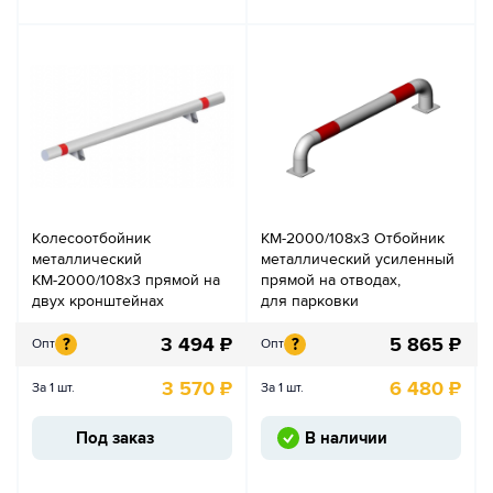
Колесоотбойник
КМ-2000/108х3 Отбойник
металлический
металлический усиленный
КМ-2000/108х3 прямой на
прямой на отводах,
двух кронштейнах
для парковки
3 494
₽
5 865
₽
?
?
Опт
Опт
3 570
₽
6 480
₽
За 1 шт.
За 1 шт.
Под заказ
В наличии