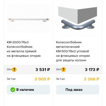
КМ-2000/76х3
Колесоотбойник
Колесоотбойник
металлический
из металла прямой
КМ-500/76х3 угловой
на фланцевых опорах
на фланцевых опорах
для защиты колонн
3 531
₽
3 173
₽
?
?
Опт
Опт
3 909
₽
3 366
₽
За 1 шт.
За 1 шт.
В наличии
Под заказ