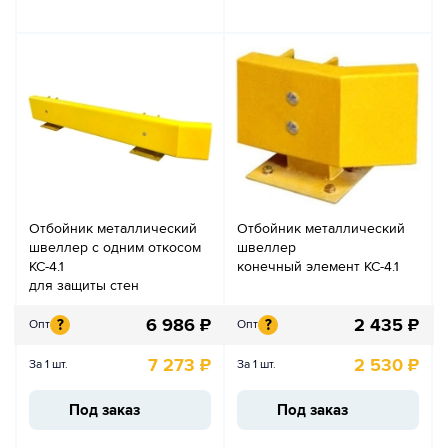
Отбойник металлический
Отбойник металлический
швеллер с одним откосом
швеллер
КС-4.1
конечный элемент КС-4.1
для защиты стен
6 986
₽
2 435
₽
?
?
Опт
Опт
7 273
₽
2 530
₽
За 1 шт.
За 1 шт.
Под заказ
Под заказ