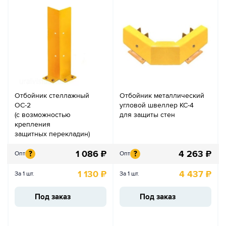
Отбойник стеллажный
Отбойник металлический
ОС-2
угловой швеллер КС-4
(с возможностью
для защиты стен
крепления
защитных перекладин)
1 086
₽
4 263
₽
?
?
Опт
Опт
1 130
₽
4 437
₽
За 1 шт.
За 1 шт.
Под заказ
Под заказ