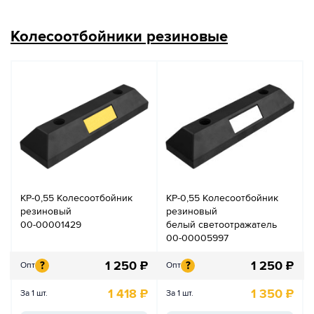
Колесоотбойники резиновые
КР-0,55 Колесоотбойник
КР-0,55 Колесоотбойник
резиновый
резиновый
00-00001429
белый светоотражатель
00-00005997
1 250
₽
1 250
₽
?
?
Опт
Опт
1 418
₽
1 350
₽
За 1 шт.
За 1 шт.