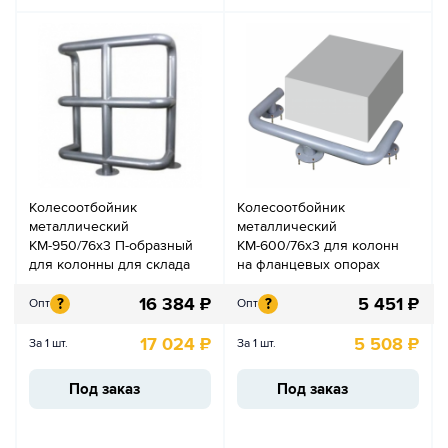
Колесоотбойник
Колесоотбойник
металлический
металлический
КМ-950/76х3 П-образный
КМ-600/76х3 для колонн
для колонны для склада
на фланцевых опорах
16 384
₽
5 451
₽
?
?
Опт
Опт
17 024
₽
5 508
₽
За 1 шт.
За 1 шт.
Под заказ
Под заказ