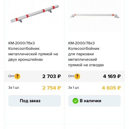
КМ-2000/76х3
КМ-2000/76х3
Колесоотбойник
Колесоотбойник
металлический прямой на
для парковки
двух кронштейнах
металлический
прямой на отводах
2 703
₽
4 169
₽
?
?
Опт
Опт
2 754
₽
4 605
₽
За 1 шт.
За 1 шт.
Под заказ
В наличии