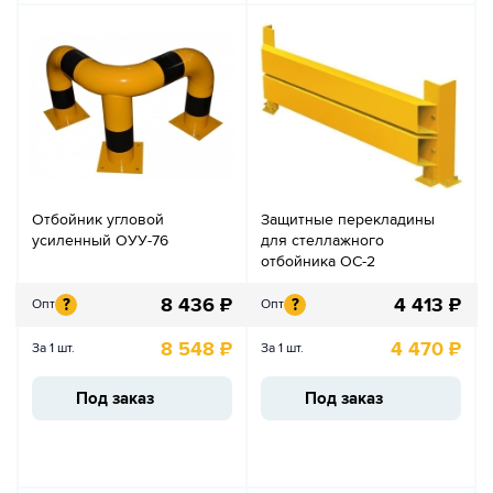
Отбойник угловой
Защитные перекладины
усиленный ОУУ-76
для стеллажного
отбойника ОС-2
8 436
₽
4 413
₽
?
?
Опт
Опт
8 548
₽
4 470
₽
За 1 шт.
За 1 шт.
Под заказ
Под заказ