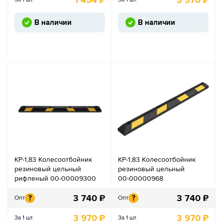
В наличии
В наличии
КР-1,83 Колесоотбойник
КР-1,83 Колесоотбойник
резиновый цельный
резиновый цельный
рифленый 00-00009300
00-00000968
3 740
₽
3 740
₽
?
?
Опт
Опт
3 970
₽
3 970
₽
За 1 шт.
За 1 шт.