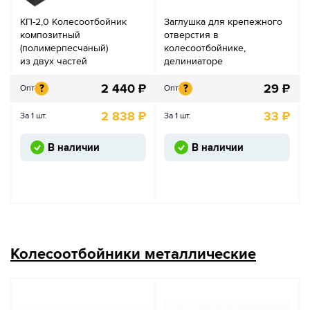
КП-2,0 Колесоотбойник
Заглушка для крепежного
композитный
отверстия в
(полимерпесчаный)
колесоотбойнике,
из двух частей
делиниаторе
2 440
₽
29
₽
?
?
Опт
Опт
2 838
₽
33
₽
За 1 шт.
За 1 шт.
В наличии
В наличии
Колесоотбойники металлические