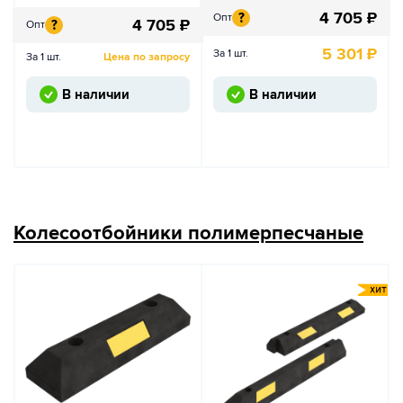
4 705
₽
?
Опт
4 705
₽
?
Опт
5 301
₽
За 1 шт.
За 1 шт.
Цена по запросу
В наличии
В наличии
Колесоотбойники полимерпесчаные