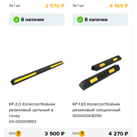
3 970
₽
4 169
₽
За 1 шт.
За 1 шт.
В наличии
В наличии
КР-2,0 Колесоотбойник
КР-1,83 Колесоотбойник
резиновый цельный в
резиновый секционный
точку
00000008390
00-00009953
3 900
₽
4 270
₽
?
?
Опт
Опт