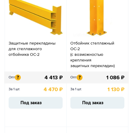
Защитные перекладины
Отбойник стеллажный
для стеллажного
ОС-2
отбойника ОС-2
(с возможностью
крепления
защитных перекладин)
4 413
₽
1 086
₽
?
?
Опт
Опт
4 470
₽
1 130
₽
За 1 шт.
За 1 шт.
Под заказ
Под заказ