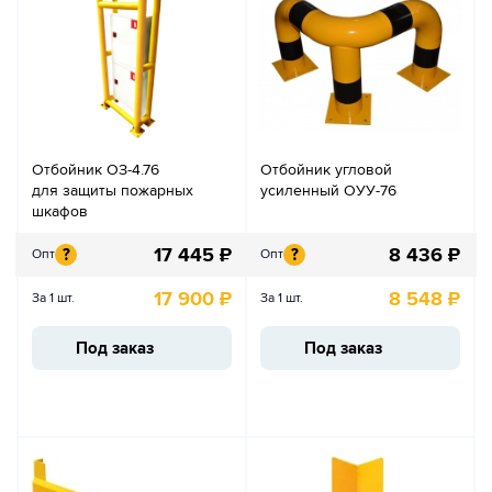
Отбойник ОЗ-4.76
Отбойник угловой
для защиты пожарных
усиленный ОУУ-76
шкафов
17 445
₽
8 436
₽
?
?
Опт
Опт
17 900
₽
8 548
₽
За 1 шт.
За 1 шт.
Под заказ
Под заказ