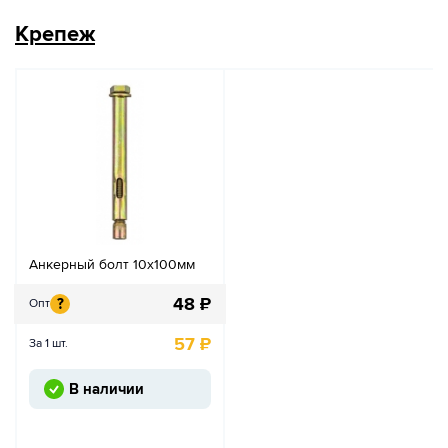
Крепеж
Анкерный болт 10х100мм
48
₽
?
Опт
57
₽
За 1 шт.
В наличии