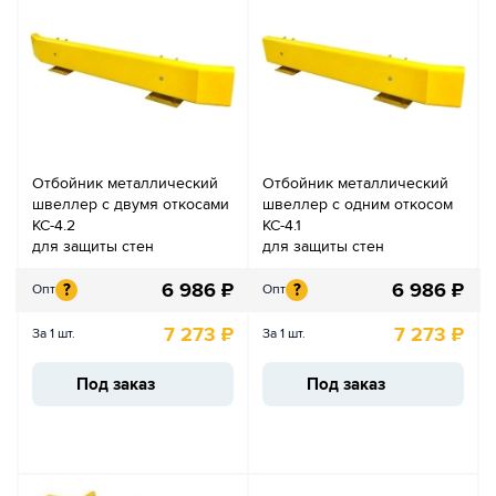
Отбойник металлический
Отбойник металлический
швеллер с двумя откосами
швеллер с одним откосом
КС-4.2
КС-4.1
для защиты стен
для защиты стен
6 986
₽
6 986
₽
?
?
Опт
Опт
7 273
₽
7 273
₽
За 1 шт.
За 1 шт.
Под заказ
Под заказ