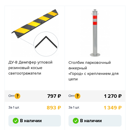
ДУ-8 Демпфер угловой
Столбик парковочный
резиновый косые
анкерный
светоотражатели
«Город» с креплением для
цепи
797
₽
1 270
₽
?
?
Опт
Опт
893
₽
1 349
₽
За 1 шт.
За 1 шт.
В наличии
В наличии