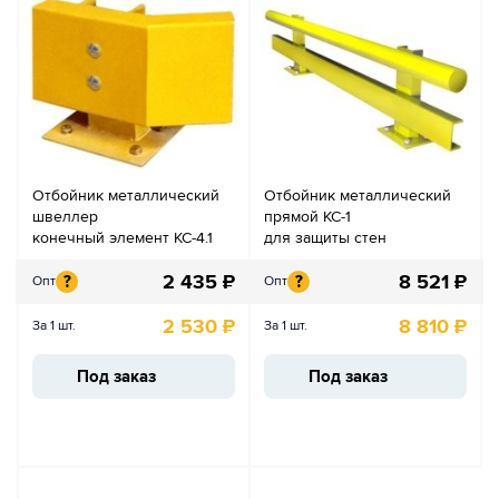
Отбойник металлический
Отбойник металлический
швеллер
прямой КС-1
конечный элемент КС-4.1
для защиты стен
2 435
₽
8 521
₽
?
?
Опт
Опт
2 530
₽
8 810
₽
За 1 шт.
За 1 шт.
Под заказ
Под заказ