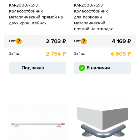
КМ-2000/76х3
КМ-2000/76х3
Колесоотбойник
Колесоотбойник
металлический прямой на
для парковки
двух кронштейнах
металлический
прямой на отводах
2 703
₽
4 169
₽
?
?
Опт
Опт
2 754
₽
4 605
₽
За 1 шт.
За 1 шт.
Под заказ
В наличии