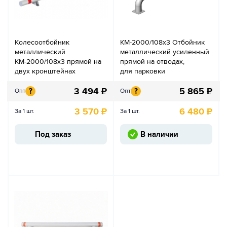
Колесоотбойник
КМ-2000/108х3 Отбойник
металлический
металлический усиленный
КМ-2000/108х3 прямой на
прямой на отводах,
двух кронштейнах
для парковки
3 494
₽
5 865
₽
?
?
Опт
Опт
3 570
₽
6 480
₽
За 1 шт.
За 1 шт.
Под заказ
В наличии