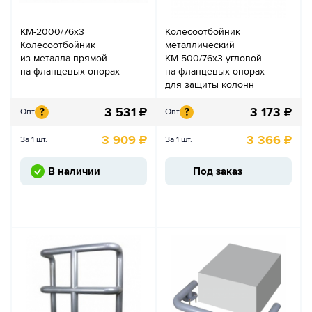
КМ-2000/76х3
Колесоотбойник
Колесоотбойник
металлический
из металла прямой
КМ-500/76х3 угловой
на фланцевых опорах
на фланцевых опорах
для защиты колонн
3 531
₽
3 173
₽
?
?
Опт
Опт
3 909
₽
3 366
₽
За 1 шт.
За 1 шт.
В наличии
Под заказ