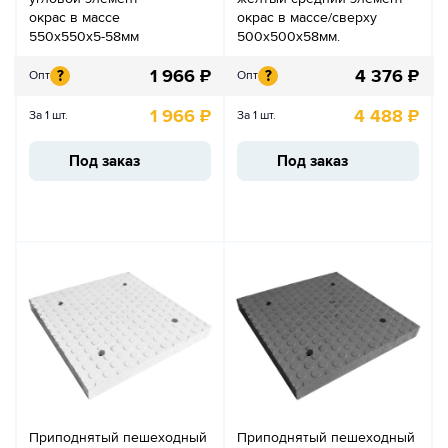
окрас в массе
окрас в массе/сверху
550х550х5-58мм
500х500х58мм.
1 966
₽
4 376
₽
?
?
Опт
Опт
1 966
₽
4 488
₽
За 1 шт.
За 1 шт.
Под заказ
Под заказ
Приподнятый пешеходный
Приподнятый пешеходный