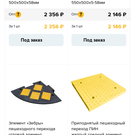
500х500х58мм
550х500х5-58мм
2 356
₽
2 146
₽
?
?
Опт
Опт
2 356
₽
2 146
₽
За 1 шт.
За 1 шт.
Под заказ
Под заказ
Элемент «Зебры»
Приподнятый пешеходный
пешеходного перехода
переход ПИН
угловой элемент
желтый средний элемент