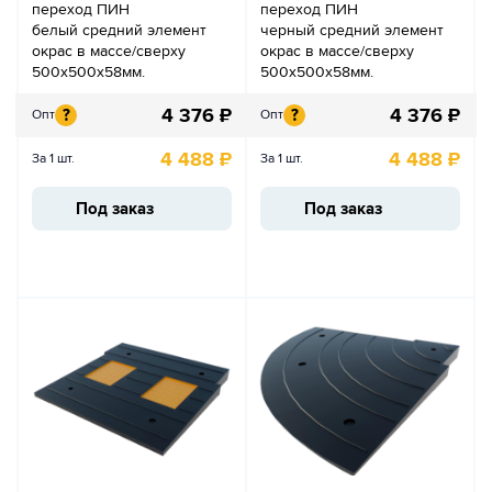
переход ПИН
переход ПИН
белый средний элемент
черный средний элемент
окрас в массе/сверху
окрас в массе/сверху
500х500х58мм.
500х500х58мм.
4 376
₽
4 376
₽
?
?
Опт
Опт
4 488
₽
4 488
₽
За 1 шт.
За 1 шт.
Под заказ
Под заказ