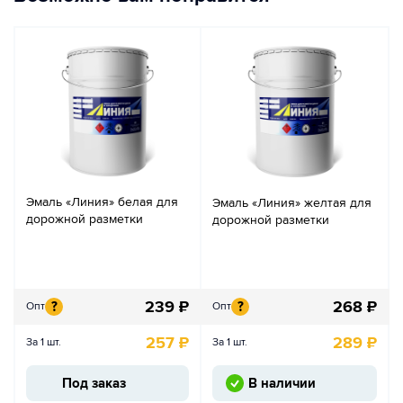
Эмаль «Линия» белая для
Эмаль «Линия» желтая для
дорожной разметки
дорожной разметки
239
₽
268
₽
?
?
Опт
Опт
257
₽
289
₽
За 1 шт.
За 1 шт.
Под заказ
В наличии