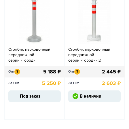
Столбик парковочный
Столбик парковочный
передвижной
передвижной
серии «Город»
серии «Город» - 2
5 188
₽
2 445
₽
?
?
Опт
Опт
5 250
₽
2 603
₽
За 1 шт.
За 1 шт.
Под заказ
В наличии