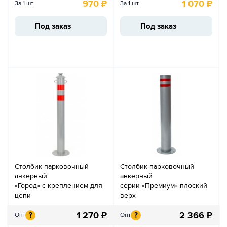
970
₽
1 070
₽
За 1 шт.
За 1 шт.
Под заказ
Под заказ
Столбик парковочный
Столбик парковочный
анкерный
анкерный
«Город» с креплением для
серии «Премиум» плоский
цепи
верх
1 270
₽
2 366
₽
?
?
Опт
Опт