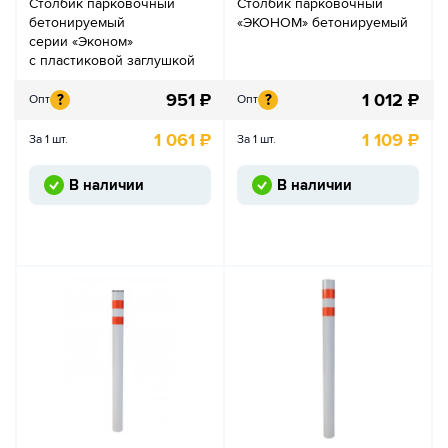
Столбик парковочный
Столбик парковочный
бетонируемый
«ЭКОНОМ» бетонируемый
серии «Эконом»
с пластиковой заглушкой
951
₽
1 012
₽
?
?
Опт
Опт
1 061
₽
1 109
₽
За 1 шт.
За 1 шт.
В наличии
В наличии