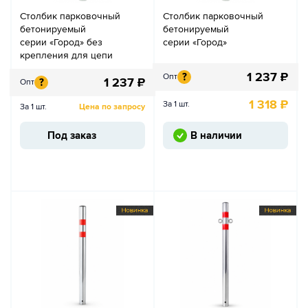
Столбик парковочный
Столбик парковочный
бетонируемый
бетонируемый
серии «Город» без
серии «Город»
крепления для цепи
1 237
₽
?
Опт
1 237
₽
?
Опт
1 318
₽
За 1 шт.
За 1 шт.
Цена по запросу
Под заказ
В наличии