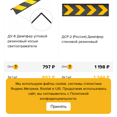
ДУ-8 Демпфер угловой
ДСР-2 (Россия) Демпфер
резиновый косые
стеновой резиновый
светоотражатели
797
₽
1 198
₽
?
?
Опт
Опт
893
₽
1 344
₽
За 1 шт.
За 1 шт.
Мы используем файлы cookie, системы статистики
Яндекс.Метрика, Roistat и UIS. Продолжая использовать
В наличии
В наличии
сайт, вы соглашаетесь с
Политикой
конфиденциальности.
Принять