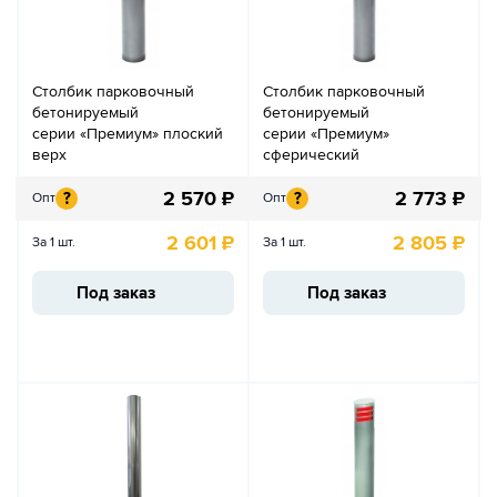
Столбик парковочный
Столбик парковочный
бетонируемый
бетонируемый
серии «Премиум» плоский
серии «Премиум»
верх
сферический
2 570
₽
2 773
₽
?
?
Опт
Опт
2 601
₽
2 805
₽
За 1 шт.
За 1 шт.
Под заказ
Под заказ