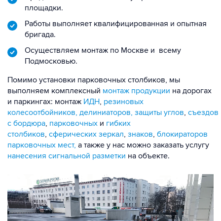
площадки.
Работы выполняет квалифицированная и опытная
бригада.
Осуществляем монтаж по Москве и всему
Подмосковью.
Помимо установки парковочных столбиков, мы
выполняем комплексный
монтаж продукции
на дорогах
и паркингах: монтаж
ИДН
,
резиновых
колесоотбойников,
делиниаторов,
защиты углов
,
съездов
с бордюра
,
парковочных
и
гибких
столбиков
,
сферических зеркал
,
знаков
,
блокираторов
парковочных мест,
а также у нас можно заказать услугу
нанесения сигнальной разметки
на объекте.