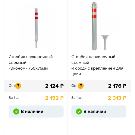
Столбик парковочный
Столбик парковочный
съемный
съемный
«Эконом» 750х76мм
«Город» с креплением для
цепи
2 124
₽
2 176
₽
?
?
Опт
Опт
2 152
₽
2 313
₽
За 1 шт.
За 1 шт.
В наличии
В наличии