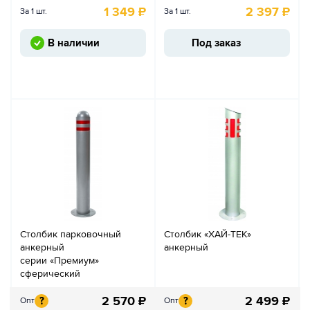
1 349
₽
2 397
₽
За 1 шт.
За 1 шт.
В наличии
Под заказ
Столбик парковочный
Столбик «ХАЙ-ТЕК»
анкерный
анкерный
серии «Премиум»
сферический
2 570
₽
2 499
₽
?
?
Опт
Опт