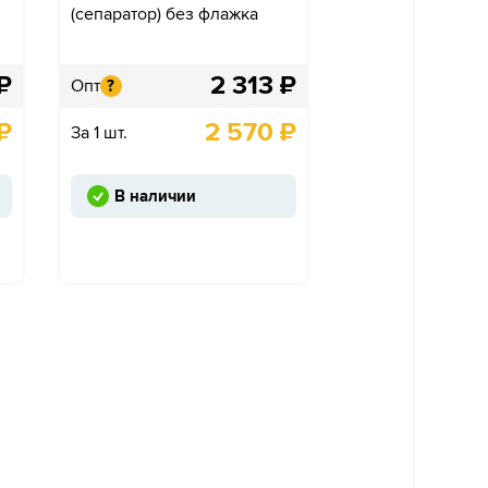
(сепаратор) без флажка
₽
2 313
₽
Опт
?
₽
2 570
₽
За 1 шт.
В наличии