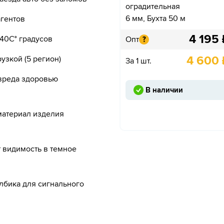
оградительная
6 мм, Бухта 50 м
агентов
4 195
+40С° градусов
Опт
?
4 600
узкой (5 регион)
За 1 шт.
 вреда здоровью
В наличии
 материал изделия
видимость в темное
олбика для сигнального