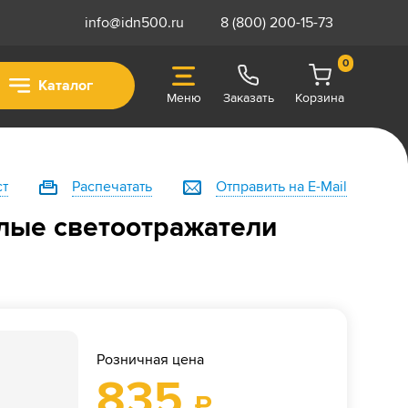
info@idn500.ru
8 (800) 200-15-73
0
Каталог
Меню
Заказать
Корзина
ст
Распечатать
Отправить на E-Mail
лые светоотражатели
Розничная цена
835
₽