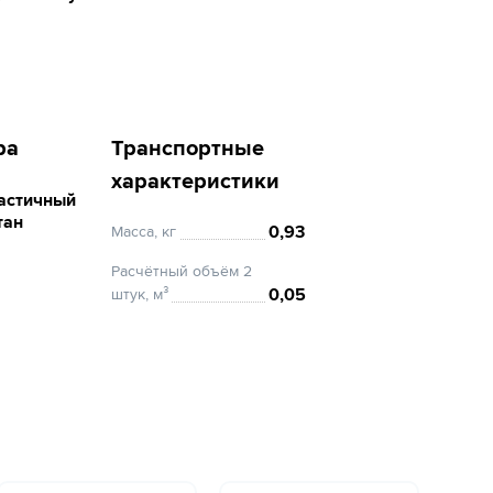
ра
Транспортные
характеристики
астичный
тан
0,93
Масса, кг
Расчётный объём 2
0,05
штук, м³