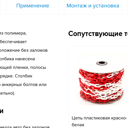
Применение
Монтаж и установка
Сопутствующие 
из полимера,
обеспечивает
положение без заломов
толбика нанесена
ающей пленки, полосы
орядке. Столбик
 анкерных болтов или
ельно).
и
Цепь пластиковая красно-
белая
аезда авто без заломов