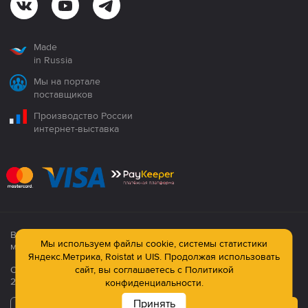
Made
in Russia
Мы на портале
поставщиков
Производство России
интернет-выставка
Все продукция сертифицирована. Использование
Мы используем файлы cookie, системы статистики
материалов сайта строго запрещено!
Яндекс.Метрика, Roistat и UIS. Продолжая использовать
сайт, вы соглашаетесь с
Политикой
Официальный сайт компании: © ООО ПК «Технология»,
2003—2026
конфиденциальности.
Принять