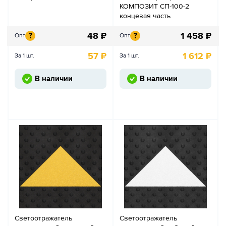
КОМПОЗИТ СП-100-2
концевая часть
48
₽
1 458
₽
?
?
Опт
Опт
57
₽
1 612
₽
За 1 шт.
За 1 шт.
В наличии
В наличии
Светоотражатель
Светоотражатель