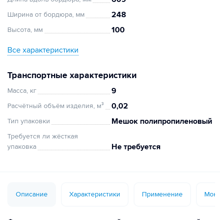
248
Ширина от бордюра, мм
100
Высота, мм
Все характеристики
Транспортные характеристики
9
Масса, кг
0,02
Расчётный объём изделия, м³
Мешок полипропиленовый
Тип упаковки
Требуется ли жёсткая
Не требуется
упаковка
Описание
Характеристики
Применение
Монт