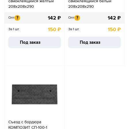
самоклеящийся желтый
самоклеящийся белый
208х208х290
208х208х290
142
₽
142
₽
?
?
Опт
Опт
150
₽
150
₽
За 1 шт.
За 1 шт.
Под заказ
Под заказ
Съезд с бордюра
КОМПОЗИТ СП-100-1