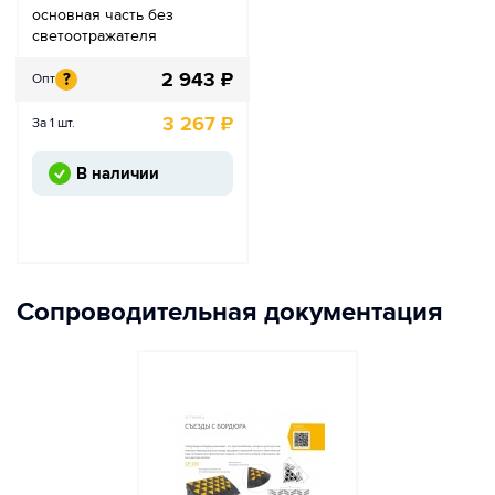
основная часть без
светоотражателя
2 943
₽
?
Опт
3 267
₽
За 1 шт.
В наличии
Сопроводительная документация