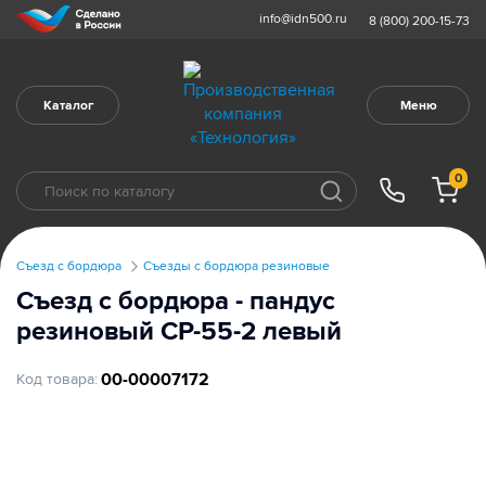
info@idn500.ru
8 (800) 200-15-73
Каталог
Меню
0
Съезд с бордюра
Съезды с бордюра резиновые
Съезд с бордюра - пандус
резиновый СР-55-2 левый
00-00007172
Код товара: