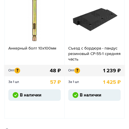
Анкерный болт 10х100мм
Съезд с бордюра - пандус
резиновый СР-55-1 средняя
часть
48
₽
1 239
₽
?
?
Опт
Опт
57
₽
1 425
₽
За 1 шт.
За 1 шт.
В наличии
В наличии