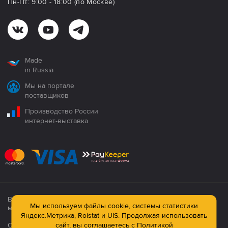
Пн-Пт: 9:00 - 18:00 (по Москве)
Made
in Russia
Мы на портале
поставщиков
Производство России
интернет-выставка
Все продукция сертифицирована. Использование
Мы используем файлы cookie, системы статистики
материалов сайта строго запрещено!
Яндекс.Метрика, Roistat и UIS. Продолжая использовать
сайт, вы соглашаетесь с
Политикой
Официальный сайт компании: © ООО ПК «Технология»,