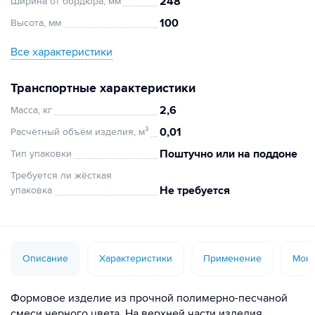
248
Ширина от бордюра, мм
100
Высота, мм
Все характеристики
Транспортные характеристики
2,6
Масса, кг
0,01
Расчётный объём изделия, м³
Поштучно или на поддоне
Тип упаковки
Требуется ли жёсткая
Не требуется
упаковка
Описание
Характеристики
Применение
Монт
Формовое изделие из прочной полимерно-песчаной
смеси черного цвета. На верхней части изделия