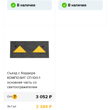
В наличии
В наличии
Съезд с бордюра
КОМПОЗИТ СП-100-1
основная часть со
светоотражателем
3 052
₽
?
Опт
3 384
₽
За 1 шт.