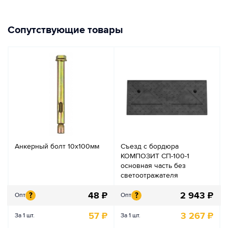
Сопутствующие товары
Анкерный болт 10х100мм
Съезд с бордюра
КОМПОЗИТ СП-100-1
основная часть без
светоотражателя
48
₽
2 943
₽
?
?
Опт
Опт
57
₽
3 267
₽
За 1 шт.
За 1 шт.