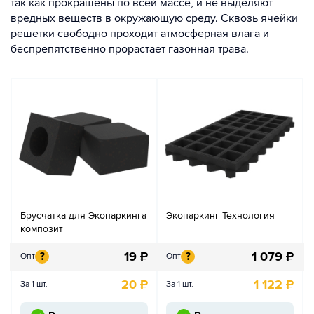
так как прокрашены по всей массе, и не выделяют
вредных веществ в окружающую среду. Сквозь ячейки
решетки свободно проходит атмосферная влага и
беспрепятственно прорастает газонная трава.
Брусчатка для Экопаркинга
Экопаркинг Технология
композит
19
₽
1 079
₽
?
?
Опт
Опт
20
₽
1 122
₽
За 1 шт.
За 1 шт.