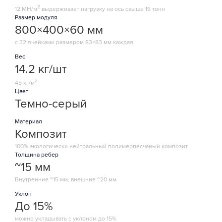
2
12 МН/м
выдерживает нагрузку на ось свыше 16 тонн
Размер модуля
800×400×60 мм
с 32 ячейками размером 83×83 мм каждая
Вес
14.2 кг/шт
2
45 кг/м
Цвет
Темно-серый
Материал
Композит
100% экологически нейтральный полимерпесчаный композит
Толщина ребер
~15 мм
Внутренние ~15 мм, внешние ~20 мм
Уклон
До 15%
можно укладывать с уклоном до 15%