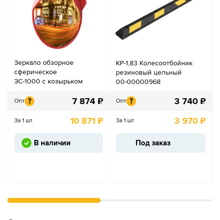
Зеркало обзорное
КР-1,83 Колесоотбойник
сферическое
резиновый цельный
ЗС-1000 с козырьком
00-00000968
7 874
₽
3 740
₽
?
?
Опт
Опт
10 871
₽
3 970
₽
За 1 шт.
За 1 шт.
В наличии
Под заказ