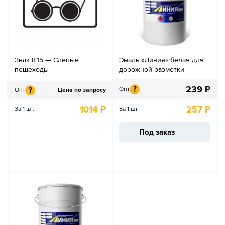
Знак 8.15 — Слепые
Эмаль «Линия» белая для
пешеходы
дорожной разметки
239
₽
?
Опт
?
Опт
Цена по запросу
1014
₽
257
₽
За 1 шт.
За 1 шт.
Под заказ