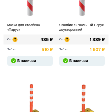
Маска для столбика
Столбик сигнальный Парус
«Парус»
двусторонний
485
₽
1 389
₽
?
?
Опт
Опт
510
₽
1 607
₽
За 1 шт.
За 1 шт.
В наличии
В наличии