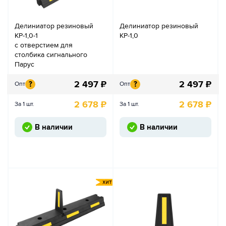
Делиниатор резиновый
Делиниатор резиновый
КР-1,0-1
КР-1,0
с отверстием для
столбика сигнального
Парус
2 497
₽
2 497
₽
?
?
Опт
Опт
2 678
₽
2 678
₽
За 1 шт.
За 1 шт.
В наличии
В наличии