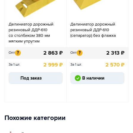
Делиниатор дорожный
Делиниатор дорожный
резиновый ДДР-610
резиновый ДДР-610
со столбиком 380 мм
(сепаратор) без флажка
мягким упругим
2 863
₽
2 313
₽
?
?
Опт
Опт
2 999
₽
2 570
₽
За 1 шт.
За 1 шт.
Под заказ
В наличии
Похожие категории