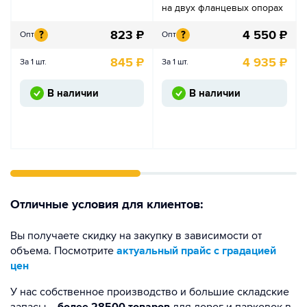
на двух фланцевых опорах
823
₽
4 550
₽
?
?
Опт
Опт
845
₽
4 935
₽
За 1 шт.
За 1 шт.
В наличии
В наличии
Отличные условия для клиентов:
Вы получаете скидку на закупку в зависимости от
объема. Посмотрите
актуальный прайс с градацией
цен
У нас собственное производство и большие складские
запасы –
более 28500 товаров
для дорог и парковок в