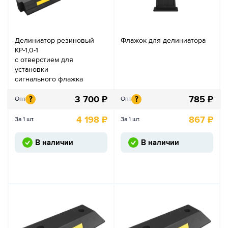
Делиниатор резиновый
Флажок для делиниатора
КР-1,0-1
с отверстием для
установки
сигнального флажка
3 700
₽
785
₽
?
?
Опт
Опт
4 198
₽
867
₽
За 1 шт.
За 1 шт.
В наличии
В наличии