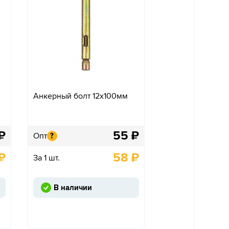
Анкерный болт 12х100мм
₽
55
₽
Опт
?
₽
58
₽
За 1 шт.
В наличии