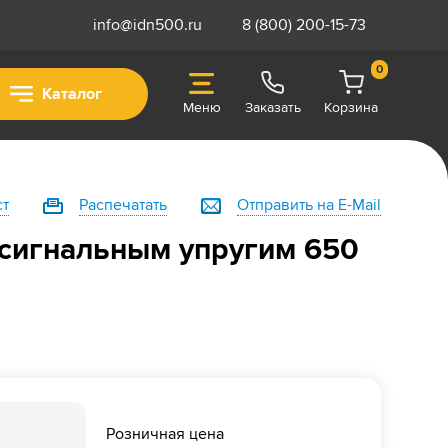
info@idn500.ru
8 (800) 200-15-73
0
Каталог
Меню
Заказать
Корзина
ст
Распечатать
Отправить на E-Mail
 сигнальным упругим 650
Розничная цена