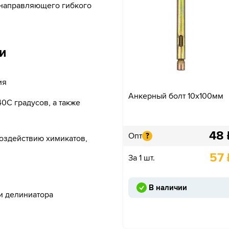
и направляющего гибкого
и
ия
Анкерный болт 10х100мм
0С градусов, а также
48
Опт
?
оздействию химикатов,
57
За 1 шт.
В наличии
и делиниатора