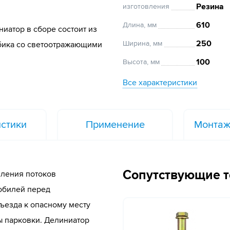
Резина
изготовления
610
Длина, мм
иатор в сборе состоит из
250
Ширина, мм
лбика cо светоотражающими
100
Высота, мм
Все характеристики
стики
Применение
Монтаж
Сопутствующие 
вления потоков
мобилей перед
ъезда к опасному месту
ы парковки. Делиниатор