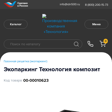
info@idn500.ru
8 (800) 200-15-73
Каталог
Меню
0
Газонная решетка (экопаркинг)
Экопаркинг Технология композит
00-00010623
Код товара: