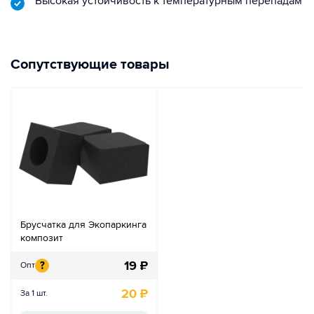
Высокая устойчивость к температурным перепадам
Сопутствующие товары
Брусчатка для Экопаркинга
композит
19
₽
?
Опт
20
₽
За 1 шт.