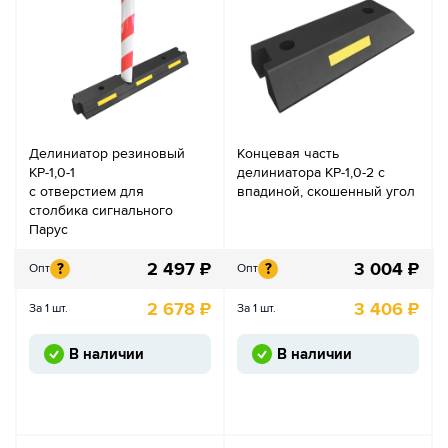
Делиниатор резиновый
Концевая часть
КР-1,0-1
делиниатора КР-1,0-2 с
с отверстием для
впадиной, скошенный угол
столбика сигнального
Парус
2 497
₽
3 004
₽
?
?
Опт
Опт
2 678
₽
3 406
₽
За 1 шт.
За 1 шт.
В наличии
В наличии