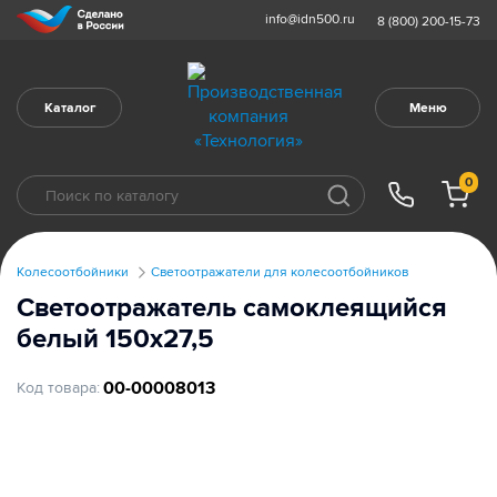
info@idn500.ru
8 (800) 200-15-73
Каталог
Меню
0
Колесоотбойники
Светоотражатели для колесоотбойников
Светоотражатель самоклеящийся
белый 150х27,5
00-00008013
Код товара: