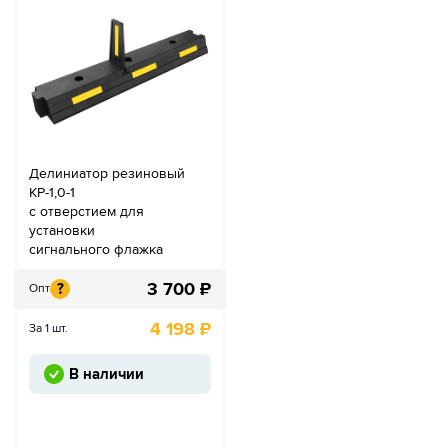
Делиниатор резиновый
КР-1,0-1
с отверстием для
установки
сигнального флажка
3 700
₽
?
Опт
4 198
₽
За 1 шт.
В наличии