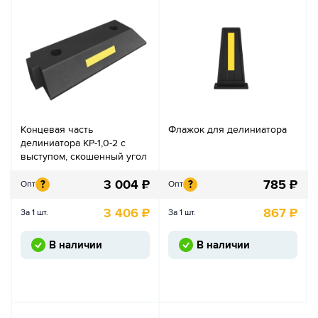
Концевая часть
Флажок для делиниатора
делиниатора КР-1,0-2 с
выступом, скошенный угол
3 004
₽
785
₽
?
?
Опт
Опт
3 406
₽
867
₽
За 1 шт.
За 1 шт.
В наличии
В наличии