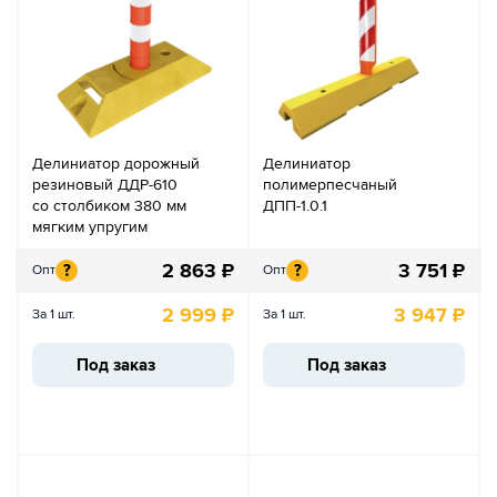
Делиниатор дорожный
Делиниатор
резиновый ДДР-610
полимерпесчаный
со столбиком 380 мм
ДПП-1.0.1
мягким упругим
2 863
₽
3 751
₽
?
?
Опт
Опт
2 999
₽
3 947
₽
За 1 шт.
За 1 шт.
Под заказ
Под заказ