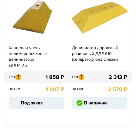
Концевая часть
Делиниатор дорожный
полимерпесчаного
резиновый ДДР-610
делиниатора
(сепаратор) без флажка
ДПП-1.0.2
1 858
₽
2 313
₽
?
?
Опт
Опт
1 907
₽
2 570
₽
За 1 шт.
За 1 шт.
Под заказ
В наличии