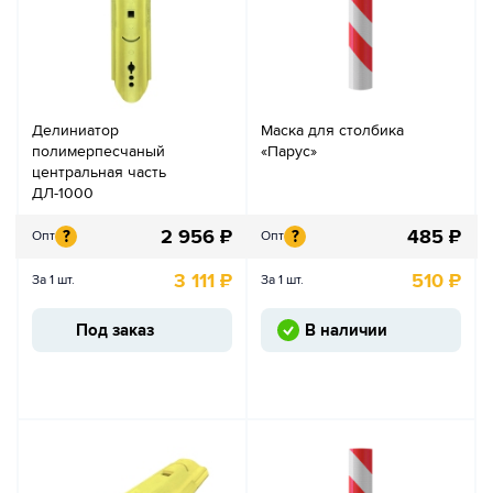
Делиниатор
Маска для столбика
полимерпесчаный
«Парус»
центральная часть
ДЛ-1000
2 956
₽
485
₽
?
?
Опт
Опт
3 111
₽
510
₽
За 1 шт.
За 1 шт.
Под заказ
В наличии