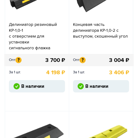
Делиниатор резиновый
Концевая часть
КР-1,0-1
делиниатора КР-1,0-2 с
с отверстием для
выступом, скошенный угол
установки
сигнального флажка
3 700
₽
3 004
₽
?
?
Опт
Опт
4 198
₽
3 406
₽
За 1 шт.
За 1 шт.
В наличии
В наличии