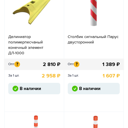
Делиниатор
Столбик сигнальный Парус
полимерпесчаный
двусторонний
конечный элемент
ДЛ-1000
2 810
₽
1 389
₽
?
?
Опт
Опт
2 958
₽
1 607
₽
За 1 шт.
За 1 шт.
В наличии
В наличии