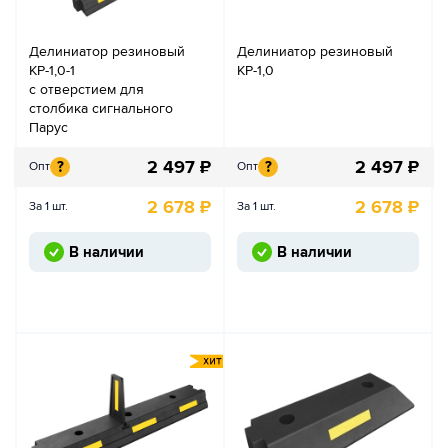
Делиниатор резиновый
Делиниатор резиновый
КР-1,0-1
КР-1,0
с отверстием для
столбика сигнального
Парус
2 497
₽
2 497
₽
?
?
Опт
Опт
2 678
₽
2 678
₽
За 1 шт.
За 1 шт.
В наличии
В наличии