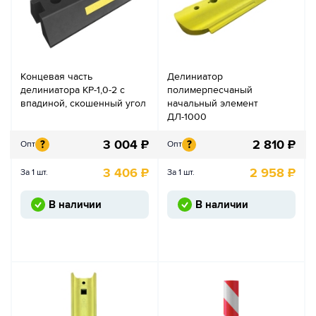
Концевая часть
Делиниатор
делиниатора КР-1,0-2 с
полимерпесчаный
впадиной, скошенный угол
начальный элемент
ДЛ-1000
3 004
₽
2 810
₽
?
?
Опт
Опт
3 406
₽
2 958
₽
За 1 шт.
За 1 шт.
В наличии
В наличии