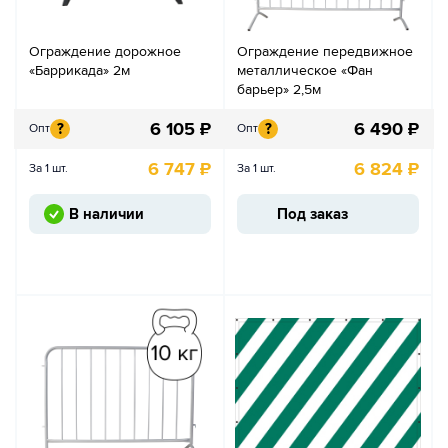
Ограждение дорожное
Ограждение передвижное
«Баррикада» 2м
металлическое «Фан
барьер» 2,5м
6 105
₽
6 490
₽
?
?
Опт
Опт
6 747
₽
6 824
₽
За 1 шт.
За 1 шт.
В наличии
Под заказ