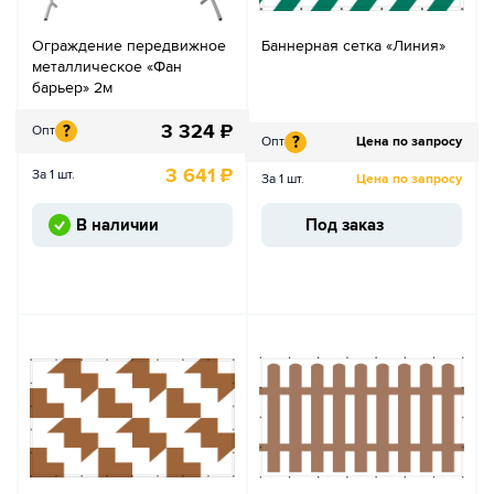
Ограждение передвижное
Баннерная сетка «Линия»
металлическое «Фан
барьер» 2м
3 324
₽
?
Опт
?
Опт
Цена по запросу
3 641
₽
За 1 шт.
За 1 шт.
Цена по запросу
В наличии
Под заказ