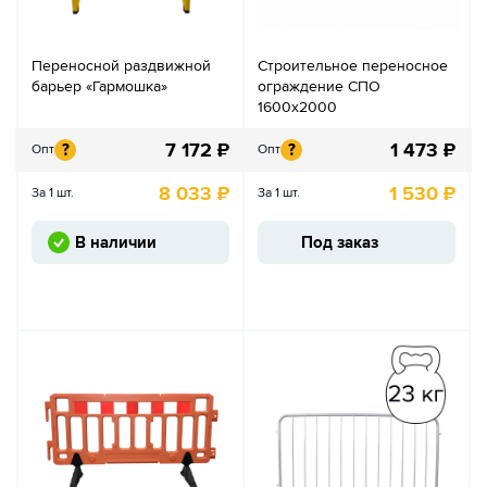
Переносной раздвижной
Строительное переносное
барьер «Гармошка»
ограждение СПО
1600х2000
7 172
₽
1 473
₽
?
?
Опт
Опт
8 033
₽
1 530
₽
За 1 шт.
За 1 шт.
В наличии
Под заказ