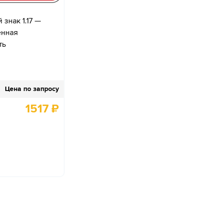
знак 1.17 —
енная
ть
Цена по запросу
1517
₽