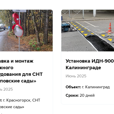
авка и монтаж
Установка ИДН-900
жного
Калининграде
удования для СНТ
Июнь 2025
повские сады»
Объект:
г. Калининград
ь 2025
Сроки:
20 дней
:
г. Красногорск, СНТ
вские сады»