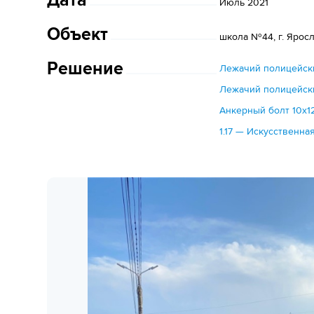
Дата
Июль 2021
Объект
школа №44, г. Ярос
Решение
Лежачий полицейск
Лежачий полицейск
Анкерный болт 10х1
1.17 — Искусственна