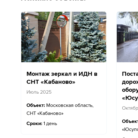
Монтаж зеркал и ИДН в
Пост
СНТ «Кабаново»
доро
обор
Июль 2025
«Юсу
Объект:
Московская область,
Октябр
СНТ «Кабаново»
Объект
Сроки:
1 день
«Юсупо