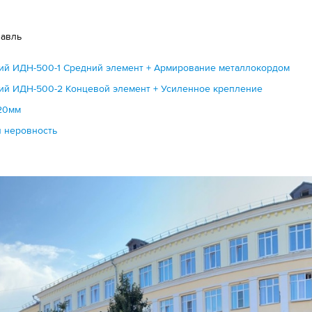
лавль
ий ИДН-500-1 Средний элемент + Армирование металлокордом
ий ИДН-500-2 Концевой элемент + Усиленное крепление
20мм
я неровность