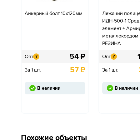
Анкерный болт 10х120мм
Лежачий полиц
ИДН-500-1 Сред
элемент + Арми
металлокордом
РЕЗИНА
54
₽
Опт
Опт
?
?
57
₽
За 1 шт.
За 1 шт.
В наличии
В наличии
Похожие объекты