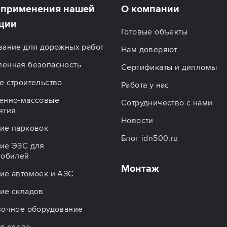
применения нашей
О компании
ции
Готовые объекты
вание для дорожных работ
Нам доверяют
енная безопасность
Сертификаты и дипломы
 строительство
Работа у нас
енно-массовые
Сотрудничество с нами
ятия
Новости
ие парковок
Блог idn500.ru
ие ЭЗС для
мобилей
Монтаж
ие автомоек и АЗС
ие складов
зочное оборудование
я среда