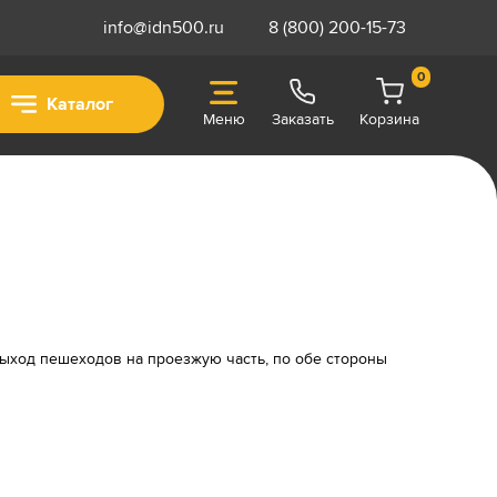
info@idn500.ru
8 (800) 200-15-73
0
Каталог
Меню
Заказать
Корзина
ыход пешеходов на проезжую часть, по обе стороны