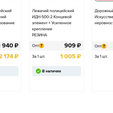
ейский
Лежачий полицейский
Дорожный 
ний
ИДН-500-2 Концевой
Искусств
рование
элемент + Усиленное
неровнос
крепление
РЕЗИНА
1 940
₽
909
₽
Опт
?
Опт
?
2 174
₽
1 005
₽
За 1 шт.
За 1 шт.
В наличии