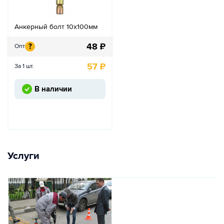
Анкерный болт 10х100мм
48
₽
?
Опт
57
₽
За 1 шт.
В наличии
Услуги