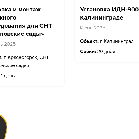
авка и монтаж
Установка ИДН-900
жного
Калининграде
удования для СНТ
Июнь 2025
повские сады»
Объект:
г. Калининград
ь 2025
Сроки:
20 дней
:
г. Красногорск, СНТ
вские сады»
1 день