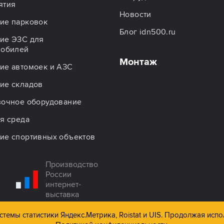
ятия
Новости
ие парковок
Блог idn500.ru
ие ЭЗС для
мобилей
Монтаж
ие автомоек и АЗС
ие складов
зочное оборудование
я среда
ие спортивных объектов
Производство
России
интернет-
выставка
темы статистики Яндекс.Метрика, Roistat и UIS. Продолжая испо