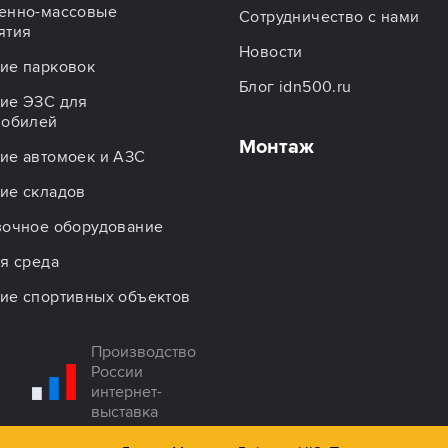
енно-массовые
Сотрудничество с нами
ятия
Новости
ие парковок
Блог idn500.ru
ие ЭЗС для
мобилей
Монтаж
ие автомоек и АЗС
ие складов
зочное оборудование
я среда
ие спортивных объектов
Производство
России
интернет-
выставка