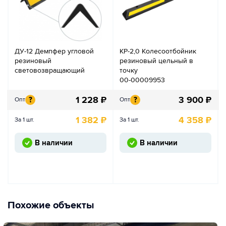
ДУ-12 Демпфер угловой
КР-2,0 Колесоотбойник
резиновый
резиновый цельный в
световозвращающий
точку
00-00009953
1 228
₽
3 900
₽
?
?
Опт
Опт
1 382
₽
4 358
₽
За 1 шт.
За 1 шт.
В наличии
В наличии
Похожие объекты