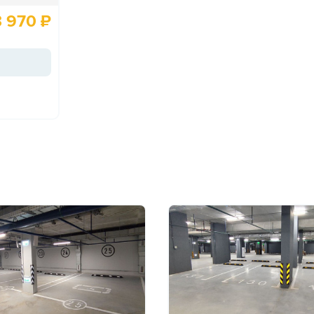
3 970
₽