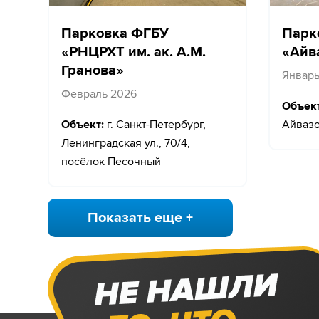
Парковка ФГБУ
Парк
«РНЦРХТ им. ак. А.М.
«Айв
Гранова»
Январь
Февраль 2026
Объект
Объект:
г. Санкт-Петербург,
Айвазо
Ленинградская ул., 70/4,
посёлок Песочный
Показать еще +