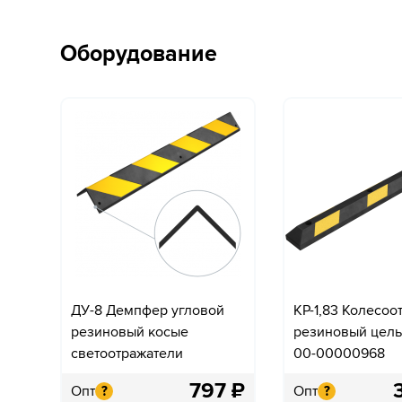
Оборудование
ДУ-8 Демпфер угловой
КР-1,83 Колесоо
резиновый косые
резиновый цел
светоотражатели
00-00000968
797
₽
Опт
Опт
?
?