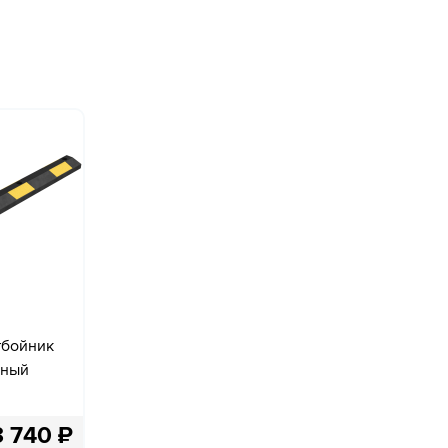
тбойник
ьный
3 740
₽