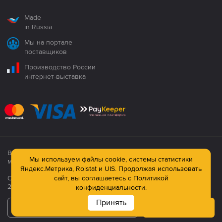
Made
in Russia
Мы на портале
поставщиков
Производство России
интернет-выставка
Все продукция сертифицирована. Использование
Мы используем файлы cookie, системы статистики
материалов сайта строго запрещено!
Яндекс.Метрика, Roistat и UIS. Продолжая использовать
Официальный сайт компании: © ООО ПК «Технология»,
сайт, вы соглашаетесь с
Политикой
2003—2026
конфиденциальности.
Принять
Подписаться