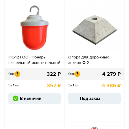
ФС-12 ГОСТ Фонарь
Опора для дорожных
сигнальный осветительный
знаков Ф 2
322
₽
4 279
₽
?
?
Опт
Опт
357
₽
4 386
₽
За 1 шт.
За 1 шт.
В наличии
Под заказ