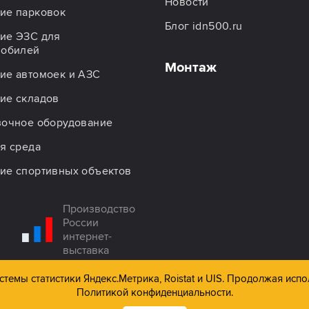
Новости
ие парковок
Блог idn500.ru
ие ЭЗС для
мобилей
Монтаж
ие автомоек и АЗС
ие складов
зочное оборудование
я среда
ие спортивных объектов
Производство
России
интернет-
выставка
темы статистики Яндекс.Метрика, Roistat и UIS. Продолжая испо
Политикой конфиденциальности.
риалов сайта строго запрещено!