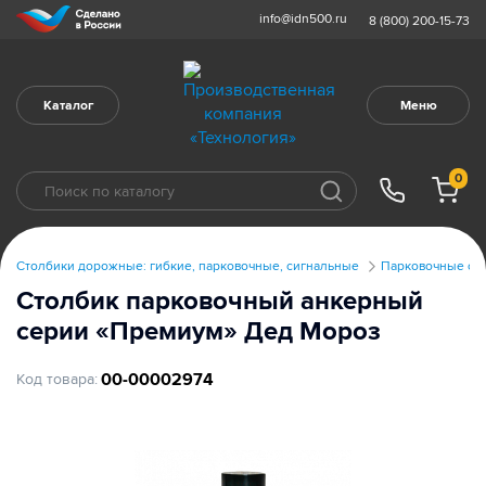
info@idn500.ru
8 (800) 200-15-73
Каталог
Меню
0
Столбики дорожные: гибкие, парковочные, сигнальные
Парковочные ст
Столбик парковочный анкерный
серии «Премиум» Дед Мороз
00-00002974
Код товара: