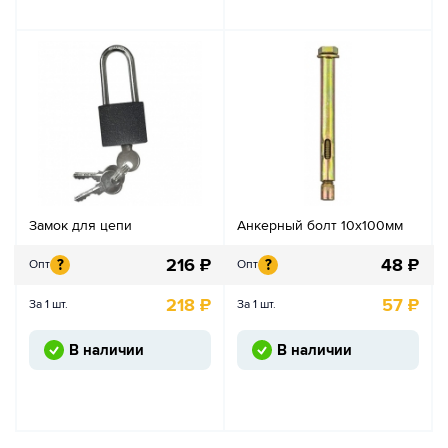
Замок для цепи
Анкерный болт 10х100мм
216
₽
48
₽
?
?
Опт
Опт
218
₽
57
₽
За 1 шт.
За 1 шт.
В наличии
В наличии