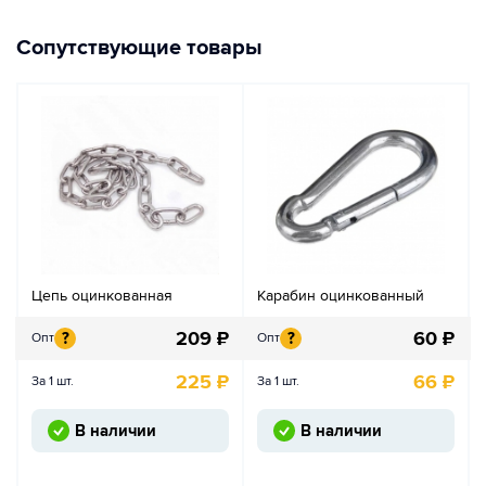
Сопутствующие товары
Цепь оцинкованная
Карабин оцинкованный
209
₽
60
₽
?
?
Опт
Опт
225
₽
66
₽
За 1 шт.
За 1 шт.
В наличии
В наличии