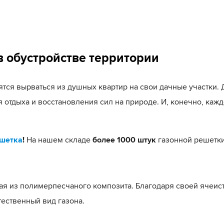
в обустройстве территории
ся вырваться из душных квартир на свои дачные участки. Д
 отдыха и восстановления сил на природе. И, конечно, кажд
ешетка
!
На нашем складе
более 1000 штук
газонной решетки
ная из полимерпесчаного композита.
Благодаря своей ячеист
тественный вид газона.