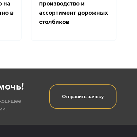
о на
производство и
с
ано в
ассортимент дорожных
столбиков
мочь!
Отправить заявку
дходящее
ми.