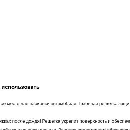
 использовать
ое место для парковки автомобиля. Газонная решетка защит
ожках после дождя! Решетка укрепит поверхность и обеспе
добную площадку для игр. Решетка предотвратит образован