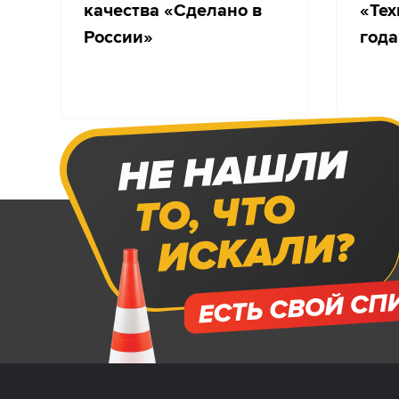
качества «Сделано в
«Тех
России»
года