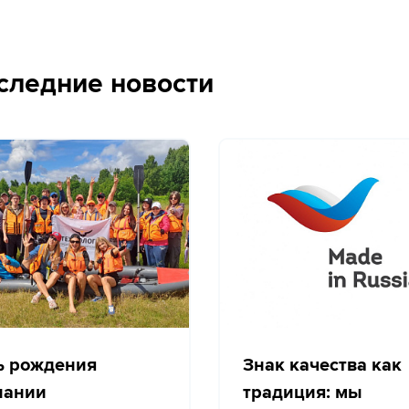
следние новости
ь рождения
Знак качества как
пании
традиция: мы