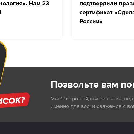
нология». Нам 23
подтвердили прав
!
сертификат «Сдел
России»
Позвольте вам по
Мы быстро найдем решение, по
именно для вас, и свяжемся с ва