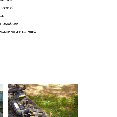
эрозию.
а.
втомобиля.
ержания животных.