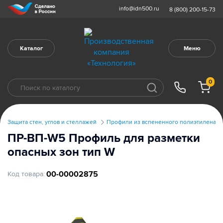
info@idn500.ru
8 (800) 200-15-73
Каталог
Меню
0
Защита стен, углов и стеллажей
Профили из вспененного полиэтилена
ПР-ВП-W5 Профиль для разметки
опасных зон тип W
00-00002875
Код товара: