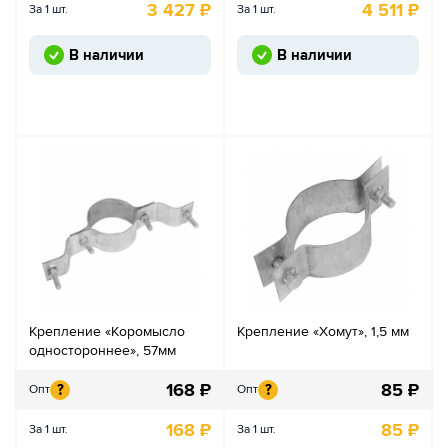
3 427
₽
4 511
₽
За 1 шт.
За 1 шт.
В наличии
В наличии
Крепление «Коромысло
Крепление «Хомут», 1,5 мм
одностороннее», 57мм
168
₽
85
₽
?
?
Опт
Опт
168
₽
85
₽
За 1 шт.
За 1 шт.