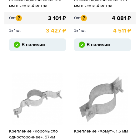
мм высота 4 метра
мм высота 4 метра
3 101
₽
4 081
₽
?
?
Опт
Опт
3 427
₽
4 511
₽
За 1 шт.
За 1 шт.
В наличии
В наличии
Крепление «Коромысло
Крепление «Хомут», 1,5 мм
одностороннее», 57мм