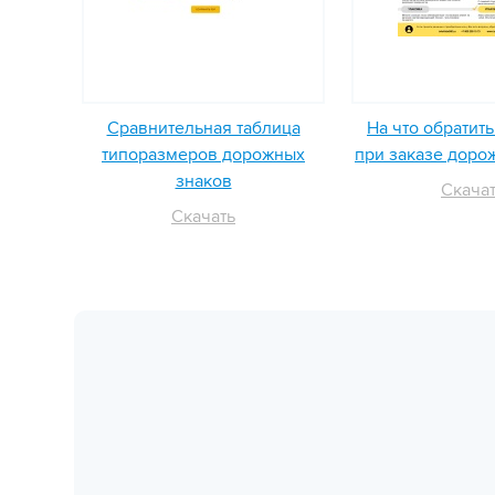
Сравнительная таблица
На что обратит
типоразмеров дорожных
при заказе доро
знаков
Скача
Скачать