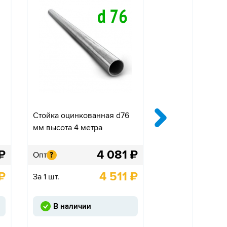
Стойка оцинкованная d76
Крепление «Ко
мм высота 4 метра
одностороннее»
₽
4 081
₽
Опт
Опт
?
?
₽
4 511
₽
За 1 шт.
За 1 шт.
В наличии
Под заказ