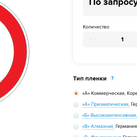
По запрос
Количество
-
Тип пленки
?
«А» Коммерческая,
Кор
«А» Призматическая,
Ге
«Б» Высокоинтенсивная
«В» Алмазная,
Германия