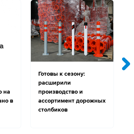
Готовы к сезону:
расширили
о на
производство и
с
ано в
ассортимент дорожных
столбиков