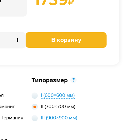
у
₽
+
В корзину
Типоразмер
?
ея
I
(600×600 мм)
рмания
II
(700×700 мм)
,
Германия
III
(900×900 мм)