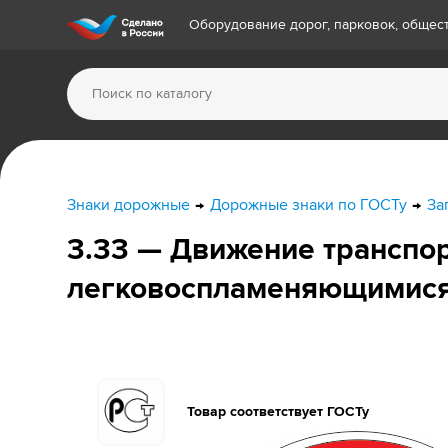
Оборудование дорог, парковок, обще
Знаки дорожные
Дорожные знаки по ГОСТу
За
3.33 — Движение транспо
легковоспламеняющимися
Товар соответствует ГОСТу