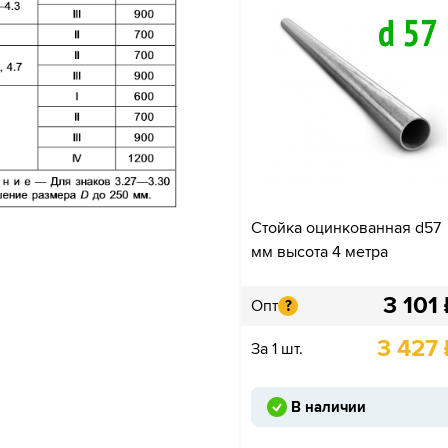
Стойка оцинкованная d57
мм высота 4 метра
3 101
Опт
?
3 427
За 1 шт.
В наличии