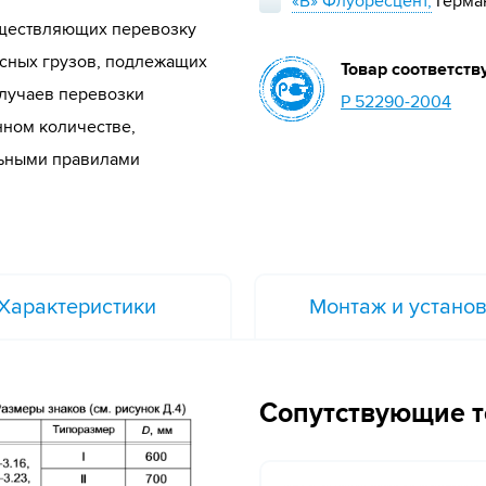
«В» Флуоресцент,
Герма
уществляющих перевозку
асных грузов, подлежащих
Товар соответств
лучаев перевозки
Р 52290-2004
нном количестве,
льными правилами
Характеристики
Монтаж и устано
Сопутствующие 