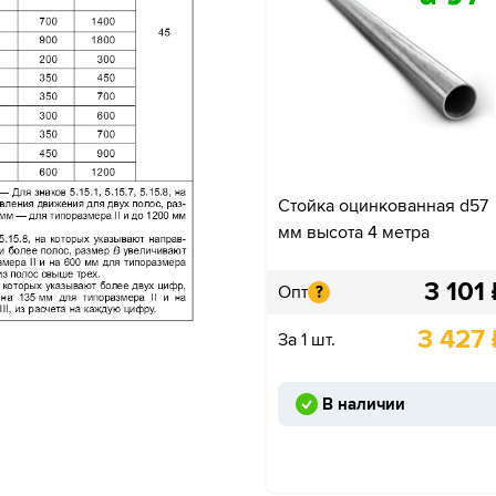
Стойка оцинкованная d57
мм высота 4 метра
3 101
Опт
?
3 427
За 1 шт.
В наличии