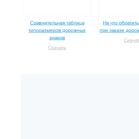
Сравнительная таблица
На что обратит
типоразмеров дорожных
при заказе доро
знаков
Скача
Скачать