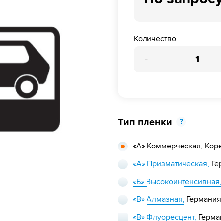
Количество
-
Тип пленки
?
«А» Коммерческая,
Кор
«А» Призматическая,
Ге
«Б» Высокоинтенсивная
«В» Алмазная,
Германия
«В» Флуоресцент,
Герма