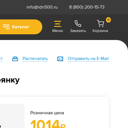
info@idn500.ru
8 (800) 200-15-73
0
Каталог
Меню
Заказать
Корзина
ст
Распечатать
Отправить на E-Mail
оянку
Розничная цена
1014
у
₽