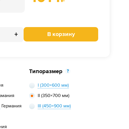
+
В корзину
Типоразмер
?
ея
I
(300×600 мм)
рмания
II
(350×700 мм)
,
Германия
III
(450×900 мм)
ния