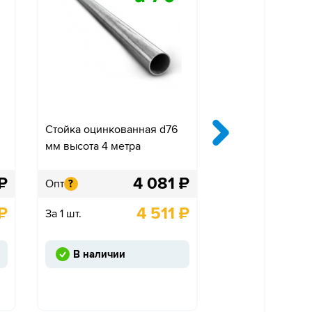
Стойка оцинкованная d76
Крепление «Ко
мм высота 4 метра
одностороннее»
₽
4 081
₽
Опт
Опт
?
?
₽
4 511
₽
За 1 шт.
За 1 шт.
В наличии
Под заказ