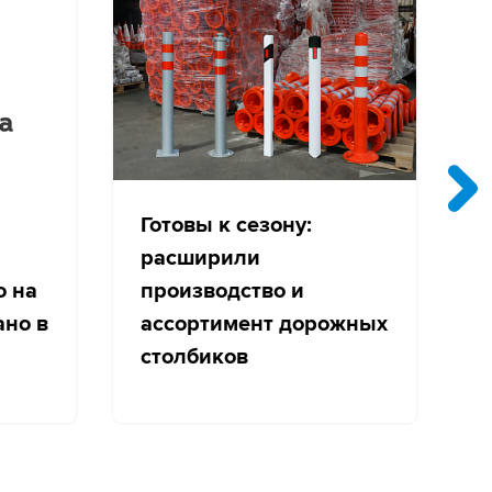
Готовы к сезону:
расширили
о на
производство и
с
ано в
ассортимент дорожных
столбиков