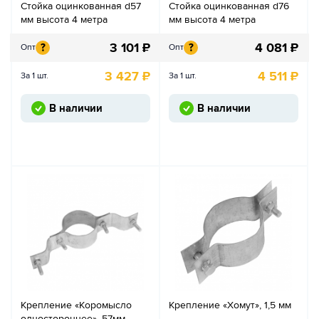
Стойка оцинкованная d57
Стойка оцинкованная d76
мм высота 4 метра
мм высота 4 метра
3 101
₽
4 081
₽
?
?
Опт
Опт
3 427
₽
4 511
₽
За 1 шт.
За 1 шт.
В наличии
В наличии
Крепление «Коромысло
Крепление «Хомут», 1,5 мм
одностороннее», 57мм