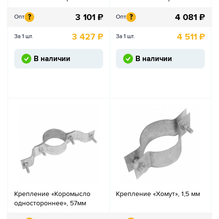
3 101
₽
4 081
₽
?
?
Опт
Опт
3 427
₽
4 511
₽
За 1 шт.
За 1 шт.
В наличии
В наличии
Крепление «Коромысло
Крепление «Хомут», 1,5 мм
одностороннее», 57мм