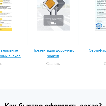
ь внимание
Презентация дорожных
Сертифика
жных знаков
знаков
ть
Скачать
С
Как быстро оформить заказ?