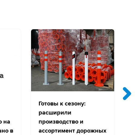
Готовы к сезону:
расширили
о на
производство и
с
ано в
ассортимент дорожных