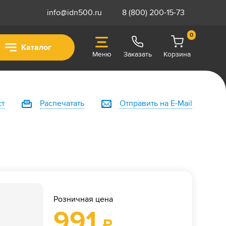
info@idn500.ru
8 (800) 200-15-73
0
Каталог
Меню
Заказать
Корзина
ст
Распечатать
Отправить на E-Mail
Розничная цена
991
₽