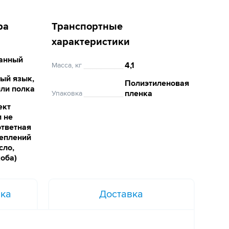
ра
Транспортные
характеристики
анный
4,1
Масса, кг
ный язык,
Полиэтиленовая
или полка
пленка
Упаковка
ект
и не
ответная
реплений
сло,
коба)
вка
Доставка