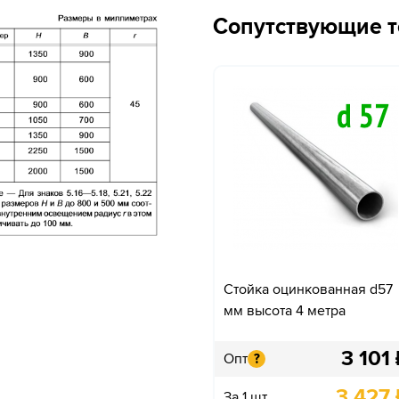
Сопутствующие 
Стойка оцинкованная d57
мм высота 4 метра
3 101
Опт
?
3 427
За 1 шт.