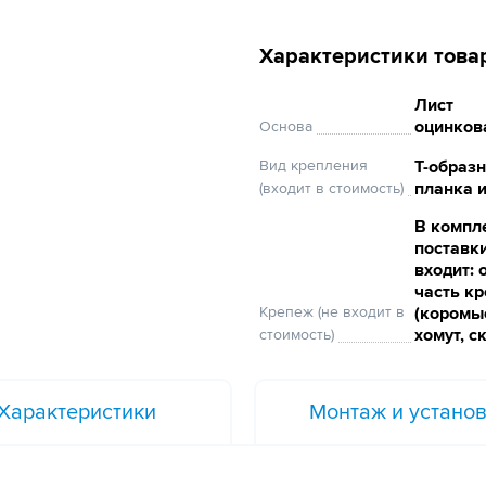
Характеристики това
Лист
оцинков
Основа
Вид крепления
Т-образ
планка 
(входит в стоимость)
В компл
поставк
входит: 
часть к
Крепеж (не входит в
(коромы
хомут, с
стоимость)
Характеристики
Монтаж и устано