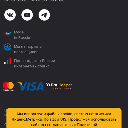
Made
in Russia
Мы на портале
поставщиков
Производство России
интернет-выставка
Все продукция сертифицирована. Использование
Мы используем файлы cookie, системы статистики
материалов сайта строго запрещено!
Яндекс.Метрика, Roistat и UIS. Продолжая использовать
сайт, вы соглашаетесь с
Политикой
Официальный сайт компании: © ООО ПК «Технология»,