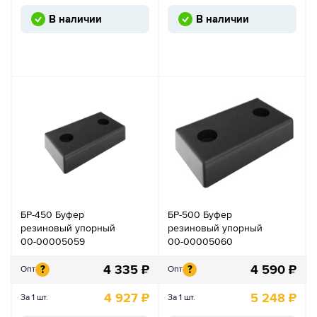
В наличии
В наличии
БР-450 Буфер
БР-500 Буфер
резиновый упорный
резиновый упорный
00-00005059
00-00005060
4 335
₽
4 590
₽
?
?
Опт
Опт
4 927
₽
5 248
₽
За 1 шт.
За 1 шт.