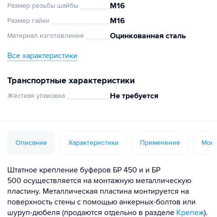
М16
Размер резьбы шайбы
М16
Размер гайки
Оцинкованная сталь
Материал изготовления
Все характеристики
Транспортные характеристики
Не требуется
Жёсткая упаковка
Описание
Характеристики
Применение
Монт
Штатное крепление буферов БР 450 и и БР
500 осуществляется на монтажную металлическую
пластину. Металлическая пластина монтируется на
поверхность стены с помощью анкерных-болтов или
шуруп-дюбеля (продаются отдельно в разделе
Крепеж
).