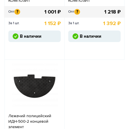
КОМПОЗИТ
КОМПОЗИТ
1 001
₽
1 218
₽
?
?
Опт
Опт
1 152
₽
1 392
₽
За 1 шт.
За 1 шт.
В наличии
В наличии
Лежачий полицейский
ИДН-500-2 концевой
элемент