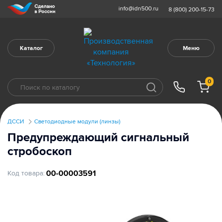
info@idn500.ru
8 (800) 200-15-73
Каталог
Меню
0
ДССИ
Светодиодные модули (линзы)
Предупреждающий сигнальный
стробоскоп
00-00003591
Код товара: